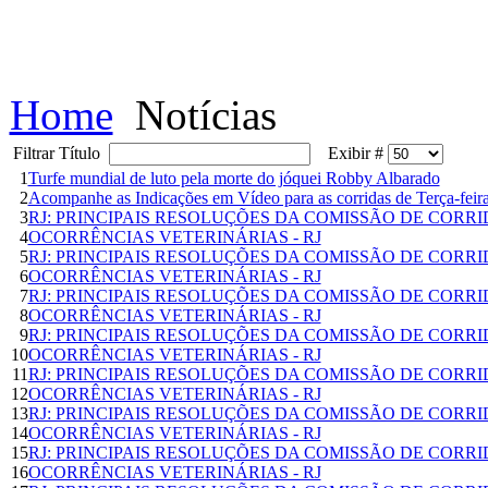
Home
Notícias
Filtrar Título
Exibir #
1
Turfe mundial de luto pela morte do jóquei Robby Albarado
2
Acompanhe as Indicações em Vídeo para as corridas de Terça-feir
3
RJ: PRINCIPAIS RESOLUÇÕES DA COMISSÃO DE CORR
4
OCORRÊNCIAS VETERINÁRIAS - RJ
5
RJ: PRINCIPAIS RESOLUÇÕES DA COMISSÃO DE CORR
6
OCORRÊNCIAS VETERINÁRIAS - RJ
7
RJ: PRINCIPAIS RESOLUÇÕES DA COMISSÃO DE CORR
8
OCORRÊNCIAS VETERINÁRIAS - RJ
9
RJ: PRINCIPAIS RESOLUÇÕES DA COMISSÃO DE CORR
10
OCORRÊNCIAS VETERINÁRIAS - RJ
11
RJ: PRINCIPAIS RESOLUÇÕES DA COMISSÃO DE CORR
12
OCORRÊNCIAS VETERINÁRIAS - RJ
13
RJ: PRINCIPAIS RESOLUÇÕES DA COMISSÃO DE CORR
14
OCORRÊNCIAS VETERINÁRIAS - RJ
15
RJ: PRINCIPAIS RESOLUÇÕES DA COMISSÃO DE CORR
16
OCORRÊNCIAS VETERINÁRIAS - RJ