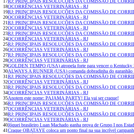
17
RJ: PRINCIPAIS RESOLUÇÕES DA COMISSÃO DE CORR
18
OCORRÊNCIAS VETERINÁRIAS - RJ
19
RJ: PRINCIPAIS RESOLUÇÕES DA COMISSÃO DE CORR
20
OCORRÊNCIAS VETERINÁRIAS - RJ
21
RJ: PRINCIPAIS RESOLUÇÕES DA COMISSÃO DE CORR
22
OCORRÊNCIAS VETERINÁRIAS - RJ
23
RJ: PRINCIPAIS RESOLUÇÕES DA COMISSÃO DE CORR
24
OCORRÊNCIAS VETERINÁRIAS - RJ
25
RJ: PRINCIPAIS RESOLUÇÕES DA COMISSÃO DE CORR
26
OCORRÊNCIAS VETERINÁRIAS - RJ
27
RJ: PRINCIPAIS RESOLUÇÕES DA COMISSÃO DE CORR
28
OCORRÊNCIAS VETERINÁRIAS - RJ
29
GOLDEN TEMPO (USA) atropela forte para vencer o Kentucky D
30
ALWAYS A RUNNER (USA) comanda dobradinha do garanhão Gu
31
RJ: PRINCIPAIS RESOLUÇÕES DA COMISSÃO DE CORR
32
OCORRÊNCIAS VETERINÁRIAS - RJ
33
RJ: PRINCIPAIS RESOLUÇÕES DA COMISSÃO DE CORR
34
OCORRÊNCIAS VETERINÁRIAS - RJ
35
Anotem este nome: PAJAMA PARTY! Ela vai ser craque!
36
RJ: PRINCIPAIS RESOLUÇÕES DA COMISSÃO DE CORR
37
OCORRÊNCIAS VETERINÁRIAS - RJ
38
RJ: PRINCIPAIS RESOLUÇÕES DA COMISSÃO DE CORR
39
OCORRÊNCIAS VETERINÁRIAS - RJ
40
Jóquei brasileiro Luan Machado ganha prova de Grupo I nos Esta
41
Craque OBATAYE coloca um ponto final na sua incrível campanha