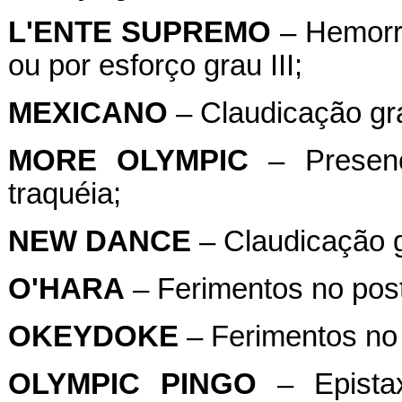
L'ENTE
SUPREMO
– Hemorra
ou por esforço grau III;
MEXICANO
– Claudicação gra
MORE
OLYMPIC
– Presenç
traquéia;
NEW
DANCE
– Claudicação g
O'HARA
– Ferimentos no post
OKEYDOKE
– Ferimentos no 
OLYMPIC
PINGO
– Epistax