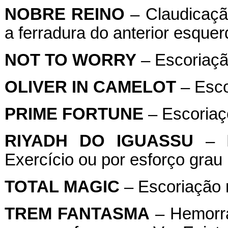
NOBRE
REINO
– Claudicação
a ferradura do anterior esquer
NOT
TO
WORRY
– Escoriação
OLIVER
IN
CAMELOT
– Escor
PRIME
FORTUNE
– Escoriaçõ
RIYADH
DO
IGUASSU
– H
Exercício ou por esforço grau 
TOTAL
MAGIC
– Escoriação 
TREM
FANTASMA
– Hemorra