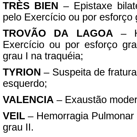
TRÈS
BIEN
– Epistaxe bilat
pelo Exercício ou por esforço 
TROVÃO
DA
LAGOA
– He
Exercício ou por esforço g
grau I na traquéia;
TYRION
– Suspeita de fratur
esquerdo;
VALENCIA
– Exaustão moder
VEIL
– Hemorragia Pulmonar I
grau II.