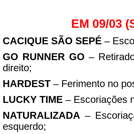
EM 09/03 
CACIQUE
SÃO
SEPÉ
– Escor
GO
RUNNER
GO
– Retirado
direito;
HARDEST
– Ferimento no post
LUCKY
TIME
– Escoriações n
NATURALIZADA
– Escoriaçã
esquerdo;