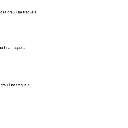
sa grau I na traquéia;
 I na traquéia;
rau I na traquéia;