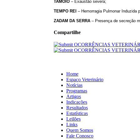
TAMOIO
– Exaustão severa;
TEMPO
REI
– Hemorragia Pulmonar Induzida pe
ZADAM
DA
SERRA
– Presença de secreção mu
Compartilhe
Home
Espaço Veterinário
Notícias
Programas
Artigos
Indicações
Resultados
Estatísticas
Leilões
Links
Quem Somos
Fale Conosco