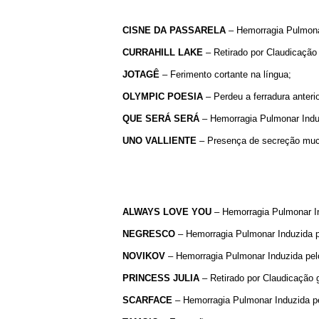
CISNE DA PASSARELA
– Hemorragia Pulmonar
CURRAHILL
LAKE
– Retirado por Claudicação 
JOTAGÊ
– Ferimento cortante na língua;
OLYMPIC
POESIA
– Perdeu a ferradura anteri
QUE
SERÁ
SERÁ
– Hemorragia Pulmonar Induz
UNO VALLIENTE
– Presença de secreção mucos
ALWAYS LOVE YOU
– Hemorragia Pulmonar Ind
NEGRESCO
– Hemorragia Pulmonar Induzida pel
NOVIKOV
– Hemorragia Pulmonar Induzida pelo 
PRINCESS
JULIA
– Retirado por Claudicação g
SCARFACE
– Hemorragia Pulmonar Induzida pel