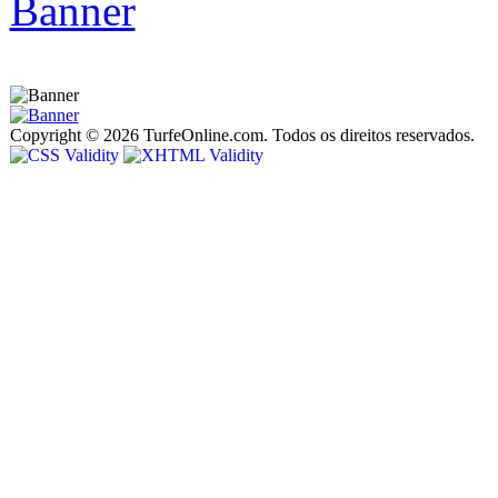
Copyright © 2026 TurfeOnline.com. Todos os direitos reservados.