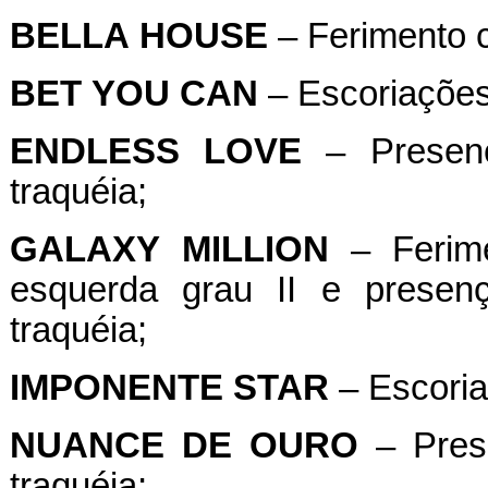
BELLA
HOUSE
– Ferimento co
BET
YOU
CAN
– Escoriações 
ENDLESS
LOVE
– Presenç
traquéia;
GALAXY
MILLION
– Ferime
esquerda grau II e presen
traquéia;
IMPONENTE
STAR
– Escoria
NUANCE
DE
OURO
– Pres
traquéia;