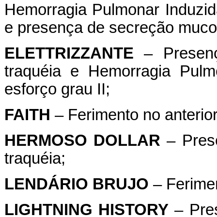
Hemorragia Pulmonar Induzida
e presença de secreção mucos
ELETTRIZZANTE
– Presenç
traquéia e Hemorragia Pulm
esforço grau II;
FAITH
– Ferimento no anterio
HERMOSO
DOLLAR
– Prese
traquéia;
LENDÁRIO
BRUJO
– Ferimen
LIGHTNING
HISTORY
– Pres