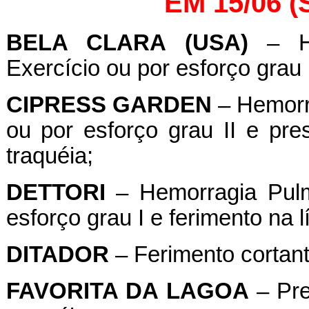
EM 15/06 
BELA CLARA (USA)
– He
Exercício ou por esforço grau 
CIPRESS GARDEN
– Hemorra
ou por esforço grau II e pr
traquéia;
DETTORI
– Hemorragia Pulm
esforço grau I e ferimento na l
DITADOR
– Ferimento cortante
FAVORITA
DA
LAGOA
– Pre