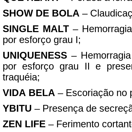
SHOW
DE
BOLA
– Claudicaçã
SINGLE
MALT
– Hemorragia 
por esforço grau I;
UNIQUENESS
– Hemorragia 
por esforço grau II e pre
traquéia;
VIDA
BELA
– Escoriação no po
YBITU
– Presença de secreção
ZEN
LIFE
– Ferimento cortante