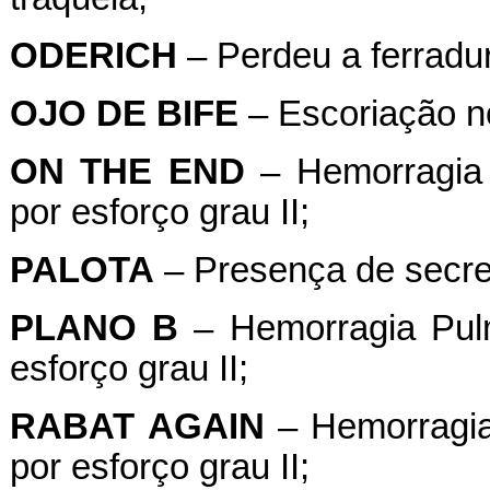
ODERICH
– Perdeu a ferradur
OJO
DE
BIFE
– Escoriação no 
ON
THE
END
– Hemorragia 
por esforço grau II;
PALOTA
– Presença de secreç
PLANO B
– Hemorragia Pulm
esforço grau II;
RABAT
AGAIN
– Hemorragia
por esforço grau II;