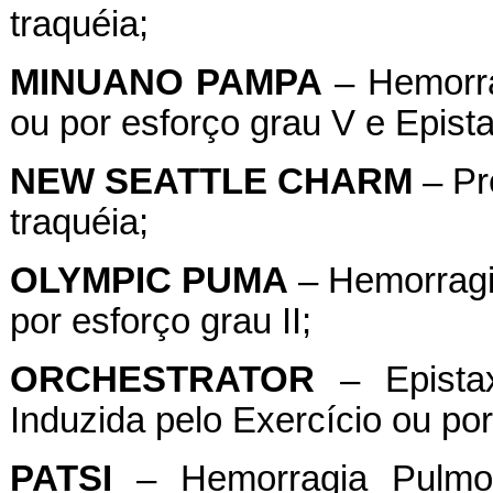
traquéia;
MINUANO
PAMPA
– Hemorra
ou por esforço grau V e Epistax
NEW
SEATTLE
CHARM
– Pr
traquéia;
OLYMPIC
PUMA
– Hemorragi
por esforço grau II;
ORCHESTRATOR
– Epistax
Induzida pelo Exercício ou por
PATSI
– Hemorragia Pulmon