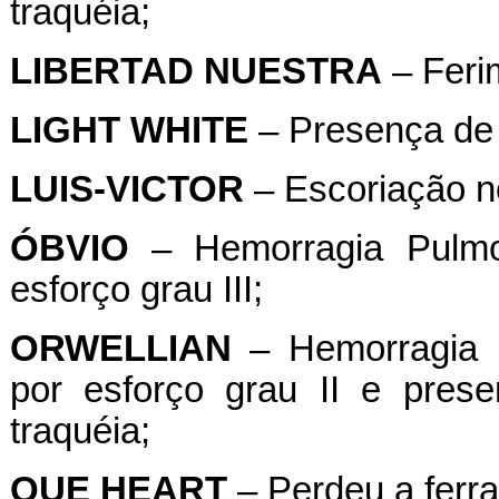
traquéia;
LIBERTAD
NUESTRA
– Feri
LIGHT
WHITE
– Presença de 
LUIS-VICTOR
– Escoriação no 
ÓBVIO
– Hemorragia Pulmon
esforço grau III;
ORWELLIAN
– Hemorragia P
por esforço grau II e pre
traquéia;
QUE
HEART
– Perdeu a ferrad