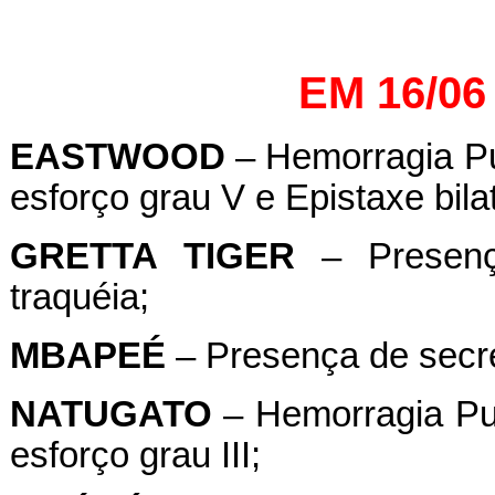
EM 16/06
EASTWOOD
– Hemorragia Pu
esforço grau V e Epistaxe bilat
GRETTA
TIGER
– Presenç
traquéia;
MBAPEÉ
– Presença de secre
NATUGATO
– Hemorragia Pul
esforço grau III;