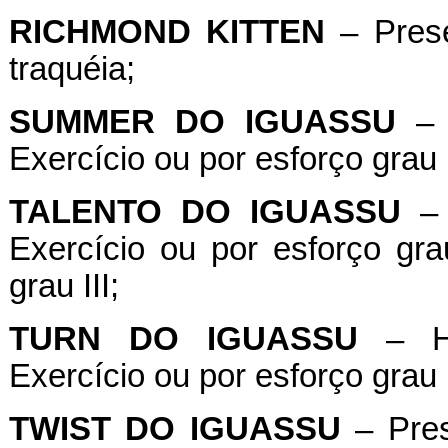
RICHMOND
KITTEN
– Prese
traquéia;
SUMMER
DO
IGUASSU
– 
Exercício ou por esforço grau 
TALENTO
DO
IGUASSU
– 
Exercício ou por esforço gr
grau III;
TURN
DO
IGUASSU
– He
Exercício ou por esforço grau I
TWIST
DO
IGUASSU
– Pres