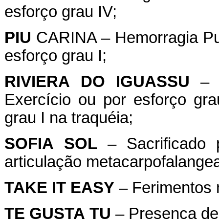
esforço grau IV;
PIU
CARINA – Hemorragia Pulm
esforço grau I;
RIVIERA
DO
IGUASSU
– H
Exercício ou por esforço gr
grau I na traquéia;
SOFIA
SOL
– Sacrificado 
articulação metacarpofalangean
TAKE
IT
EASY
– Ferimentos 
TE
GUSTA
TU
– Presença de 