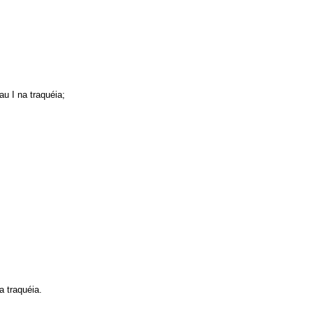
u I na traquéia;
 traquéia.