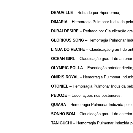
DEAUVILLE
– Retirado por Hipertermia;
DIMARIA
– Hemorragia Pulmonar Induzida pelo 
DUBAI
DESIRE
– Retirado por Claudicação grau
GLORIOUS
SONG
– Hemorragia Pulmonar Induz
LINDA
DO
RECIFE
– Claudicação grau I do ant
OCEAN
GIRL
– Claudicação grau II do anterior
OLYMPIC
POLLA
– Escoriação anterior direito
ONIRIS
ROYAL
– Hemorragia Pulmonar Induzida
OTONIEL
– Hemorragia Pulmonar Induzida pelo 
PEDOZE
– Escoriações nos posteriores;
QUIARA
– Hemorragia Pulmonar Induzida pelo Ex
SONHO
BOM
– Claudicação grau II do anterio
TANIGUCHI
– Hemorragia Pulmonar Induzida pel