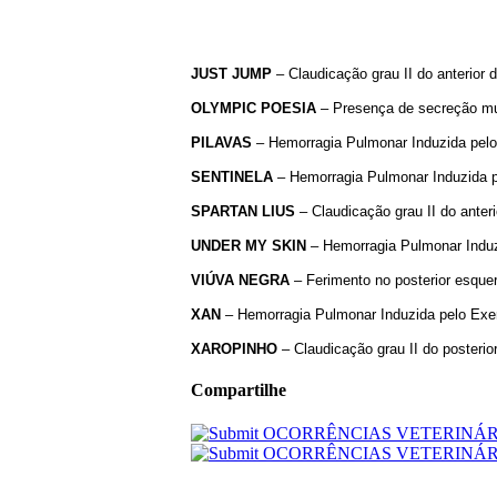
JUST
JUMP
– Claudicação grau II do anterior 
OLYMPIC
POESIA
– Presença de secreção muc
PILAVAS
– Hemorragia Pulmonar Induzida pelo E
SENTINELA
– Hemorragia Pulmonar Induzida pel
SPARTAN
LIUS
– Claudicação grau II do anter
UNDER
MY
SKIN
– Hemorragia Pulmonar Induzi
VIÚVA
NEGRA
– Ferimento no posterior esque
XAN
– Hemorragia Pulmonar Induzida pelo Exerc
XAROPINHO
– Claudicação grau II do posterio
Compartilhe