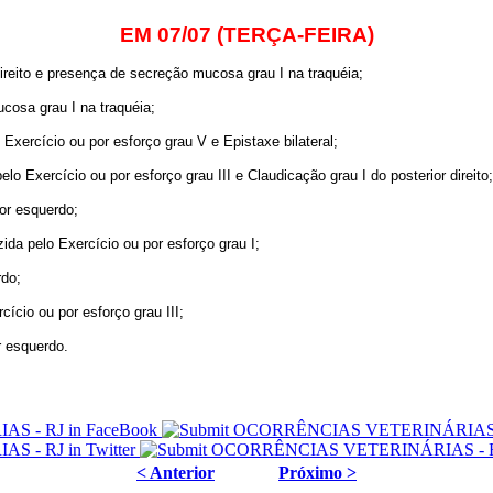
EM 07/07 (TERÇA-FEIRA)
direito e presença de secreção mucosa grau I na traquéia;
osa grau I na traquéia;
xercício ou por esforço grau V e Epistaxe bilateral;
o Exercício ou por esforço grau III e Claudicação grau I do posterior direito;
ior esquerdo;
da pelo Exercício ou por esforço grau I;
rdo;
ício ou por esforço grau III;
r esquerdo.
< Anterior
Próximo >