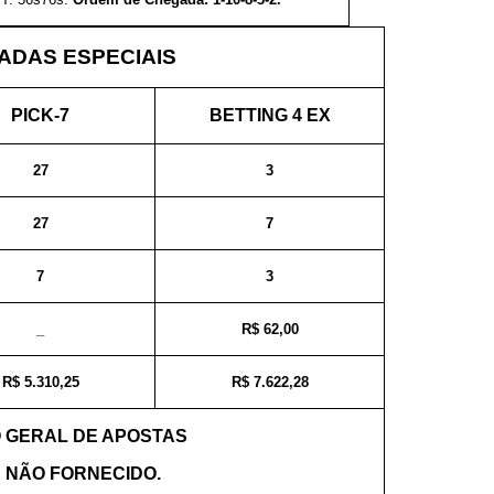
DAS ESPECIAIS
PICK-7
BETTING 4 EX
27
3
27
7
7
3
_
R$ 62,00
R$ 5.310,25
R$ 7.622,28
 GERAL DE APOSTAS
: NÃO FORNECIDO.