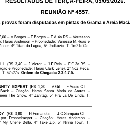
RESULTADOS DE TERÇA-FEIRA, 05
/05/2026.
REUNIÃO Nº 4557.
 provas foram disputadas em
pistas de Grama e Areia Maci
7,00 – V.Borges – F.Borges – F.A.4a.RS – Verrazano
ão: Haras Anderson – Propriedade: Vanessa M.Ruas e
inner, 4º Titan da Lagoa, 5º Jadkovic. T: 1m21s74s.
ELL
(R$ 3,40 – J.Victor – J.F.Reis – F.C.3a.RS –
iação e Propriedade: Haras Clark Leite), 2º Noz Pecã,
. T: 57s27s.
Ordem de Chegada: 2-3-4-7-5.
UNITY EXPERT
(R$ 1,30 – V.Gil – F.Assis-CT –
 Back – Criação: Haras Santa Maria de Araras
–
ueen The Show
, 4º Zahltag, 5° Pra Lá De Linda. T:
OY
(R$ 3,90 – H.Fernandes
– J.C.Sampaio-CT –
 por Drosselmeyer – Criação: Haras Anderson
–
º My Cherie Bella, 4° Take Zip, 5° Ninna Town. T: