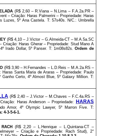
RELADA
(R$ 2,60 – R.Viana
– N.Lima – F.A.2a.PR –
vent – Criação: Haras Palmerini
–
Propriedade: Haras
 As Luzes, 5º Ana Castela. T: 57s40s. N/C.: Umbrella
NEY
(R$ 4,10 – J.Victor
– G.Almeida-CT – M.A.5a.SC
– Criação: Haras Gherar
–
Propriedade: Stud Mano A
º Irado Dollar, 5º Panser. T: 1m08s82s.
Ordem de
DO
(R$ 3,90 – H.Fernandes
– L.D.Reis – M.A.2a.RS –
o: Haras Santa Maria de Araras
–
Propriedade: Paulo
3º Ganho Certo, 4º Almost Blue, 5º Galaxy Million. T:
LLA
(R$ 2,40 – J.Victor
– M.Chaves – F.C.4a.RS –
HARAS
 Criação: Haras Anderson
–
Propriedade:
ndo Amor, 4º Olympic Lawyer, 5º Marron Five. T:
 4-3-5-6-1.
 RACH
(R$ 2,20 – L.Henrique – L.Quintana-CT –
selmeyer – Criação e
Propriedade: Rach
Stud
)
, 2°
. T: 56s76s.
Ordem de Chegada: 1-10-8-3-2.