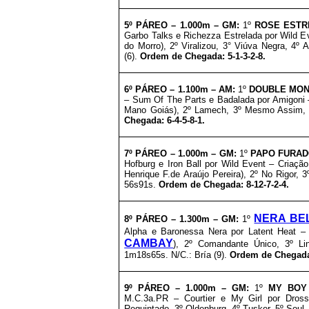
5º PÁREO –
1
.0
00m – GM
:
1º
ROSE EST
Garbo Talks e Richezza Estrelada por Wild E
do Morro
), 2º Viralizou, 3° Viúva Negra, 4º
(6).
Ordem de Chegada: 5-1-3-2-8.
6º
PÁREO –
1
.1
00m – AM
:
1º
DOUBLE MO
– Sum Of The Parts e Badalada por Amigoni 
Mano Goiás
), 2º Lamech, 3º Mesmo Assim, 4
Chegada: 6-4-5-8-1.
7º PÁREO –
1
.0
00m – GM
:
1º
PAPO FURA
Hofburg e Iron Ball por Wild Event – Criaçã
Henrique F.de Araújo Pereira
), 2º No Rigor, 
56s91s.
Ordem de Chegada: 8-12-7-2-4.
NERA BE
8º PÁREO –
1
.3
00m – GM
:
1º
Alpha e Baronessa Nera por Latent Heat –
CAMBAY
), 2º Comandante Único, 3º Li
1m18s65s. N/C.: Bría (9).
Ordem de Chegada:
9º PÁREO –
1.0
00m – GM
:
1º
MY BOY
M.C.3a.PR – Courtier e My Girl por Dros
Requintado,
3º Oldenburg, 4º Tusker, 5º Soul