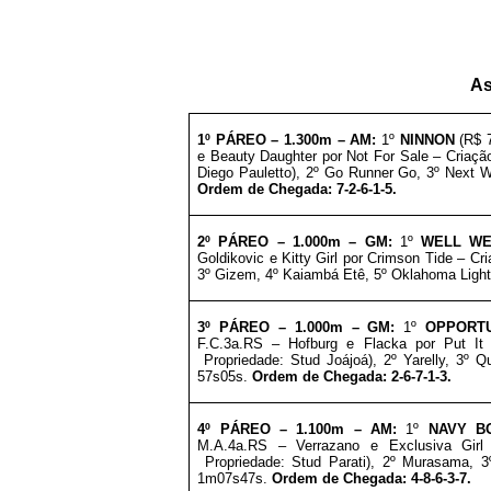
As
1º PÁREO –
1.300
m – AM
:
1º
NINNON
(R$ 
e Beauty Daughter por Not For Sale – Criaç
Diego Pauletto), 2º Go Runner Go, 3º Next W
Ordem de Chegada: 7-2-6-1-5.
2º PÁREO –
1.000
m – GM
:
1º
WELL W
Goldikovic e Kitty Girl por Crimson Tide – Cr
3º Gizem, 4º Kaiambá Etê, 5º Oklahoma Light
3º
PÁREO –
1
.0
00m – GM
:
1º
OPPORT
F.C.3a.RS – Hofburg e Flacka por Put It
Propriedade: Stud Joájoá), 2º Yarelly, 3º
Q
57s05s.
Ordem de Chegada: 2-6-7-1-3.
4º PÁREO –
1
.1
00m – AM
:
1º
NAVY B
M.A.4a.RS – Verrazano e Exclusiva Girl
Propriedade:
Stud Parati
), 2º Murasama, 3
1m07s47s.
Ordem de Chegada: 4-8-6-3-7.