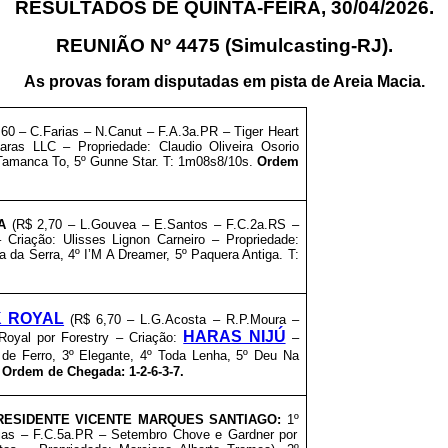
RESULTADOS DE QUINTA-FEIRA, 30/04/2026.
REUNIÃO Nº 4475 (Simulcasting-RJ).
As provas foram disputadas em pista de Areia Macia.
60 – C.Farias – N.Canut – F.A.3a.PR – Tiger Heart
ras LLC – Propriedade: Claudio Oliveira Osorio
º Tamanca To, 5º Gunne Star. T: 1m08s8/10s.
Ordem
A
(R$ 2,70 – L.Gouvea – E.Santos – F.C.2a.RS –
 Criação: Ulisses Lignon Carneiro – Propriedade:
ira da Serra, 4º I’M A Dreamer, 5º Paquera Antiga. T:
K ROYAL
(R$ 6,70 – L.G.Acosta – R.P.Moura –
HARAS NIJÚ
oyal por Forestry – Criação:
–
 de Ferro, 3º Elegante, 4º Toda Lenha, 5º Deu Na
.
Ordem de Chegada: 1-2-6-3-7.
PRESIDENTE VICENTE MARQUES SANTIAGO:
1º
ias – F.C.5a.PR – Setembro Chove e Gardner por