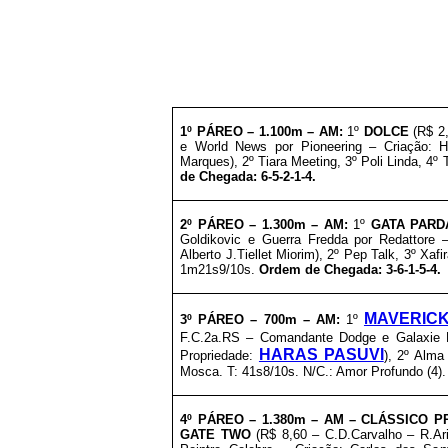
1º PÁREO – 1.100m – AM:
1º
DOLCE
(R$ 2,
e World News por Pioneering – Criação: Ha
Marques), 2º Tiara Meeting, 3º Poli Linda, 4
de Chegada: 6-5-2-1-4.
2º PÁREO – 1.300m – AM:
1º
GATA PARD
Goldikovic e Guerra Fredda por Redattore –
Alberto J.Tiellet Miorim), 2º Pep Talk, 3º Xaf
1m21s9/10s.
Ordem de Chegada: 3-6-1-5-4.
MAVERIC
3º PÁREO – 700m – AM:
1º
F.C.2a.RS – Comandante Dodge e Galaxie R
HARAS PASUVI
Propriedade:
), 2º Alma
Mosca. T: 41s8/10s. N/C.: Amor Profundo (4)
4º PÁREO – 1.380m – AM – CLÁSSICO 
GATE TWO
(R$ 8,60 – C.D.Carvalho – R.Ar