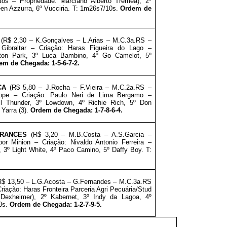
tos – Propriedade: Marciano Alberto Tremea), 2º
een Azzurra, 6º Vucciria. T: 1m26s7/10s.
Ordem de
O
(R$ 2,30 – K.Gonçalves – L.Arias – M.C.3a.RS –
Gibraltar – Criação: Haras Figueira do Lago –
ton Park, 3º Luca Bambino, 4º Go Camelot, 5º
em de Chegada: 1-5-6-7-2.
CA
(R$ 5,80 – J.Rocha – F.Vieira – M.C.2a.RS –
Hope – Criação: Paulo Neri de Lima Bergamo –
ull Thunder, 3º Lowdown, 4º Richie Rich, 5º Don
 Yarra (3).
Ordem de Chegada: 1-7-8-6-4.
RANCES
(R$ 3,20 – M.B.Costa – A.S.Garcia –
r Minion – Criação: Nivaldo Antonio Ferreira –
i, 3º Light White, 4º Paco Camino, 5º Daffy Boy. T:
$ 13,50 – L.G.Acosta – G.Fernandes – M.C.3a.RS
riação: Haras Fronteira Parceria Agri Pecuária/Stud
Dexheimer), 2º Kabernet, 3º Indy da Lagoa, 4º
10s.
Ordem de Chegada: 1-2-7-9-5.