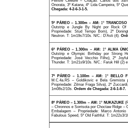
Peintre Celebre – Criação: Carlos dos San
Onorata, 3º Katana, 4º Lida Campeira, 5º Qu
Chegada: 4-2-6-3-1-5.
5º PÁREO – 1.300m – AM:
1º
TRANCOS
Outstrip e Jungle By Night por Rock Of 
Propriedade: Stud Tempo Bom), 2º Doning
Neutron. T: 1m19s7/10s. N/C.: D’Asti (4).
Ord
6º PÁREO – 1.300m – AM:
1º
ALMA ÚNI
Outstrip e Olympic Birthday por Strong 
Propriedade: José Vecchio Filho), 2º Joyf
Thunder. T: 1m21s9/10s. N/C.: Faruk Hill (2) e
7º PÁREO – 1.100m – AM:
1º
BELLO F
M.C.4a.RS – Goldikovic e Bela Gremista po
Propriedade: Zilmar Fraga Silva), 2º Zuccard
1m08s2/10s.
Ordem de Chegada: 2-6-1-8-7.
8º PÁREO – 1.300m – AM:
1º
NUKAZUKE
(R
– Chronnos e Sorrisota por Choctaw Ridge – C
Embalagem – Propriedade: Marco Antonio 
Fabulous Speed, 5º Old Faithful. T: 1m22s3/