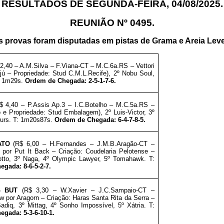
RESULTADOS DE SEGUNDA-FEIRA, 04/08/2025.
REUNIÃO Nº 0495.
s provas foram disputadas em
pistas de Grama e Areia Lev
2,40 – A.M.Silva
– F.Viana-CT – M.C.6a.RS – Vettori
jú
–
Propriedade:
Stud C.M.L.Recife
), 2º Nobu Soul,
T: 1m29s.
Ordem de Chegada: 2-5-1-7-6.
$ 4,40 – P.Assis Ap.3
– I.C.Botelho – M.C.5a.RS –
o e
Propriedade:
Stud Embalagem
), 2º Luis-Victor, 3º
ours. T: 1m20s87s.
Ordem de Chegada: 6-4-7-8-5.
ATO
(R$ 6,00 – H.Fernandes
– J.M.B.Aragão-CT –
por Put It Back – Criação: Coudelaria Pelotense
–
lotto, 3º Naga, 4º Olympic Lawyer, 5º Tomahawk. T:
gada: 8-6-5-2-7.
G BUT
(R$ 3,30 – W.Xavier
– J.C.Sampaio-CT –
 por Aragorn – Criação: Haras Santa Rita da Serra
–
Sadiq, 3º Mittag, 4º Sonho Impossível, 5º Xátria. T:
gada: 5-3-6-10-1.