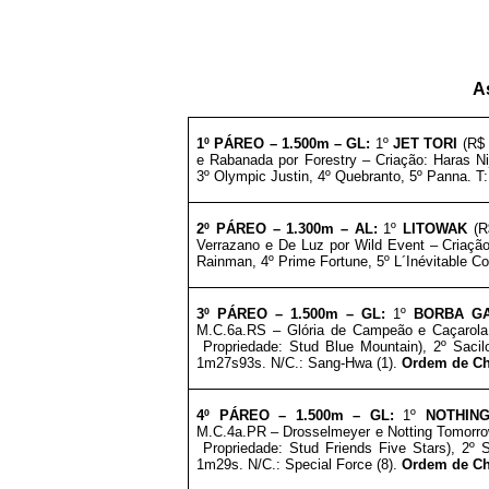
A
1º PÁREO –
1.5
00m – GL
:
1º
JET TORI
(R$ 
e Rabanada por Forestry – Criação: Haras Ni
3º Olympic Justin, 4º Quebranto, 5º Panna. 
2º PÁREO –
1.3
00m – AL
:
1º
LITOWAK
(R
Verrazano e De Luz por Wild Event – Criaçã
Rainman, 4º Prime Fortune, 5º L´Inévitable C
3º
PÁREO –
1.5
00m – GL
:
1º
BORBA G
M.C.6a.RS – Glória de Campeão e Caçarola 
Propriedade:
Stud Blue Mountain
), 2º Saci
1m27s93s. N/C.: Sang-Hwa (1).
Ordem de Che
4º PÁREO –
1.5
00m – GL
:
1º
NOTHIN
M.C.4a.PR – Drosselmeyer e Notting Tomorrow
Propriedade:
Stud Friends Five Stars
), 2º 
1m29s. N/C.: Special Force (8).
Ordem de Che