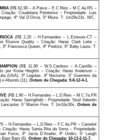
AMBA
(R$ 62,90 – A.Paiva
– E.C.Reis – M.C.4a.RS –
Criação: Coudelaria Pelotense
–
Propriedade:
Luis
âmpago, 4º Val D´Orcia, 5º Miura. T: 1m29s23s. N/C.:
RIOCA
(R$ 2,20 – H.Fernandes
– L.Esteves-CT –
Elusive Quality – Criação: Haras Clark Leite
–
er, 3º Francesca Queen, 4º Pedoze, 5º Baby Laura. T:
HAMPION
(R$ 11,90 – W.S.Cardoso – A.Castillo –
ts por Know Heights – Criação: Haras Anderson
–
Julia (USA),
3º Legolas, 4º Nocturne, 5° Guerreiro da
 e Absinto (11).
Ordem de Chegada: 9-8-12-4-1
.
IVE
(R$ 1,90 – H.Fernandes – L.D.Reis – M.C.7a.PR
iação: Haras Springfield
–
Propriedade: Stud Valentin
 Lancaster, 5° Marron Five. T: 1m16s30s.
Ordem de
70 – H.Fernandes – L.D.Reis – F.C.4a.PR – Camelot
– Criação: Haras Santa Rita da Serra
–
Propriedade:
apan Force,
3º Jacta D´Anafer, 4º Undici, 5° Laugh
am Bam Bam (6).
Ordem de Chegada: 10-13-2-11-7
.