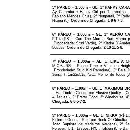
5º PÁREO –
1.5
00m – GL
:
1º
HAPPY CAR
Ay Caramba e Happy Girl por Trempolino – 
Fabiano Mendes Cruz
), 2º Nonpareil, 3º Rel
Niterói (8).
Ordem de Chegada: 1-9-6-7-3.
6º PÁREO –
1.0
00m – GL
:
1º
VERÃO CA
F.T.4a.RS – Can The Man e Bad Mama por 
Propriedade:
Stud Verde
), 2º Kletim D´Anaf
56s59s.
Ordem de Chegada: 2-10-11-5-8.
7º PÁREO –
1.3
00m – AL
:
1º
LIKE A C
M.C.6a.RS – Phone Time e Vitoriosa Heigh
Propriedade: Stud Kid Rapadura
)
, 2° Bela 
Serra. T: 1m22s51s. N/C.: Melhor de Todos (3)
8º PÁREO –
1.3
00m – GL
:
1º
MAXIMUM DR
– Hat Trick e Clerico por Elusive Quality – Cr
& Jarussi
)
, 2° Pretty Good,
3º Winehouse, 4º
Chegada: 6-8-5-7-2
.
9º PÁREO –
1.3
00m – GL
:
1º
NIKKA
(R$ 1,
Kitten e General Rule por Rock Of Gibraltar 
João Baptista de Medeiros Vargens
)
, 2° J
Forever. T: 1m17s55s. N/C.: Talibãn (5) e B