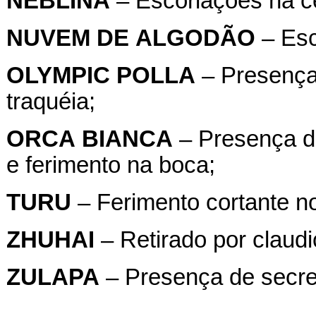
NEBLINA
– Escoriações na c
NUVEM
DE
ALGODÃO
– Esco
OLYMPIC
POLLA
– Presença
traquéia;
ORCA
BIANCA
– Presença de
e ferimento na boca;
TURU
– Ferimento cortante no
ZHUHAI
– Retirado por claudi
ZULAPA
– Presença de secre