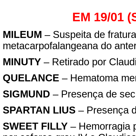
EM 19/01 
MILEUM
– Suspeita de fratura
metacarpofalangeana do anterio
MINUTY
– Retirado por Claudic
QUELANCE
– Hematoma membr
SIGMUND
– Presença de secr
SPARTAN
LIUS
– Presença d
SWEET
FILLY
– Hemorragia p