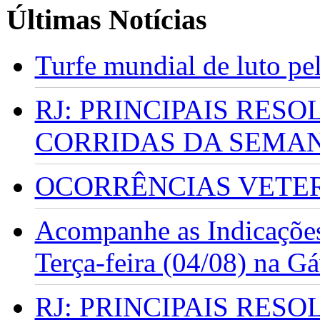
Últimas Notícias
Turfe mundial de luto p
RJ: PRINCIPAIS RES
CORRIDAS DA SEMA
OCORRÊNCIAS VETERI
Acompanhe as Indicações
Terça-feira (04/08) na G
RJ: PRINCIPAIS RES