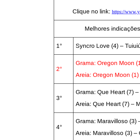
Clique no link:
https://www.
Melhores indicações
1°
Syncro Love (4) – Tuiu
Grama: Oregon Moon (1)
2°
Areia:
Oregon Moon (1) 
Grama: Que Heart (7) 
3°
Areia:
Que Heart (7) – 
Grama: Maravilloso (3)
4°
Areia:
Maravilloso (3) –