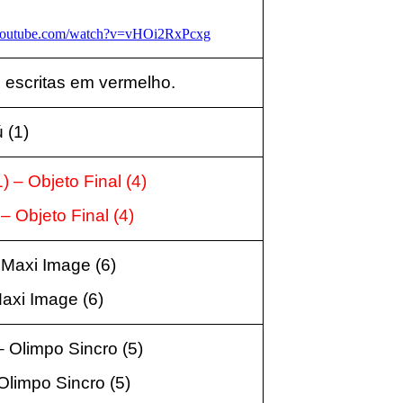
youtube.com/watch?v=vHOi2RxPcxg
 escritas em vermelho.
iú
(1
)
 – Objeto Final
(4
)
– Objeto Final
(4
)
– Maxi Image
(6
)
Maxi Image
(6
)
 – Olimpo Sincro
(5
)
 Olimpo Sincro
(5
)