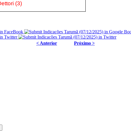
ettori
(3
)
< Anterior
Próximo >