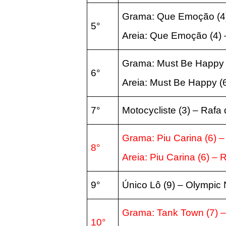
Grama: Que Emoção (4
5°
Areia:
Que Emoção (4) 
Grama: Must Be Happy (
6°
Areia:
Must Be Happy (6
7°
Motocycliste (3) – Rafa
Grama: Piu Carina (6) –
8°
Areia:
Piu Carina (6) – 
9°
Único Lô (9) – Olympic 
Grama: Tank Town (7) –
10°