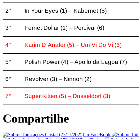
2°
In Your Eyes (1
) – Kabernet (5
)
3°
Fernet Dollar
(1
) – Percival
(6
)
4°
Karim D´Anafer
(5) – Um Vi Do Vi (6
)
5°
Polish Power
(4
) – Apollo da Lagoa
(7
)
6°
Revolver
(3) – Ninnon
(2
)
7°
Super Kitten
(5) – Dusseldorf (3
)
Compartilhe