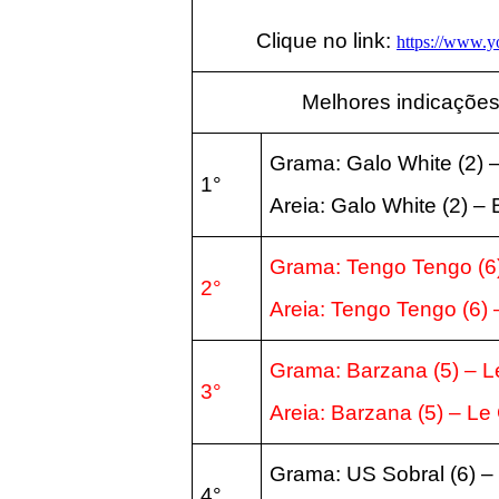
Clique no link:
https://www.
Melhores indicações
Grama:
Galo White
(2
) 
1°
Areia:
Galo White
(2
) –
Grama:
Tengo Tengo
(6
2°
Areia:
Tengo Tengo
(6)
–
Grama:
Barzana
(5)
– L
3°
Areia:
Barzana
(5)
– Le
Grama:
US Sobral
(6)
– 
4°