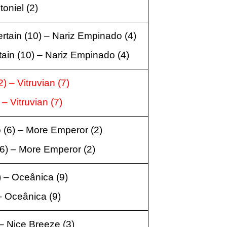
toniel
(2
)
rtain
(10
) – Nariz Empinado
(4
)
tain
(10
) – Nariz Empinado
(4
)
2
) – Vitruvian
(7
)
) – Vitruvian
(7
)
o
(6
) – More Emperor
(2
)
(6
) – More Emperor
(2
)
) – Oceânica
(9
)
 – Oceânica
(9
)
 – Nice Breeze
(3
)