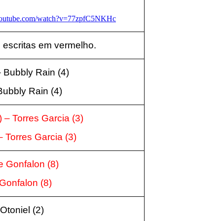
youtube.com/watch?v=77zpfC5NKHc
 escritas em vermelho.
–
Bubbly Rain (4
)
Bubbly Rain (4
)
)
– Torres Garcia
(3
)
 Torres Garcia
(3
)
e Gonfalon
(8
)
 Gonfalon
(8
)
Otoniel
(2
)