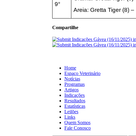
9°
Areia:
Gretta Tiger
(8
) –
Compartilhe
Home
Espaço Veterinário
Notícias
Programas
Artigos
Indicações
Resultados
Estatísticas
Leilões
Links
Quem Somos
Fale Conosco