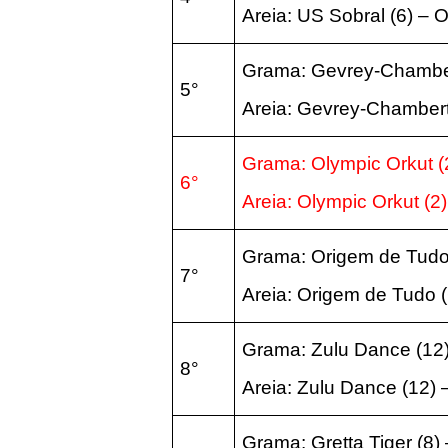
Areia:
US Sobral
(6)
– O
Grama: Gevrey-Chambe
5°
Areia:
Gevrey-Chamber
Grama: Olympic Orkut
(
6°
Areia:
Olympic Orkut
(2
Grama: Origem de Tud
7°
Areia:
Origem de Tudo
Grama: Zulu Dance
(12
8°
Areia:
Zulu Dance
(12
)
Grama: Gretta Tiger
(8
)