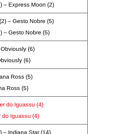
1) – Express Moon
(2
)
(2) – Gesto Nobre
(5
)
2) – Gesto Nobre
(5
)
– Obviously
(6
)
Obviously
(6
)
Diana Ross
(5
)
ana Ross
(5
)
mer do Iguassu
(4
)
r do Iguassu
(4
)
) –
Indiana Star (14
)