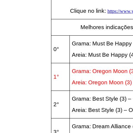
Clique no link:
https://www
Melhores indicações
Grama: Must Be Happy 
0°
Areia:
Must Be Happy (
Grama: Oregon Moon (3
1°
Areia:
Oregon Moon (3) 
Grama: Best Style (3) –
2°
Areia:
Best Style (3) – 
Grama: Dream Alliance
3°