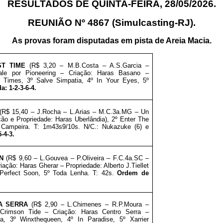
RESULTADOS DE QUINTA-FEIRA, 28/05/2026.
REUNIÃO Nº 4867 (Simulcasting-RJ).
As provas foram disputadas em pista de Areia Macia.
ST TIME
(R$ 3,20 – M.B.Costa – A.S.Garcia –
ale por Pioneering – Criação: Haras Basano –
lk Times, 3º Salve Simpatia, 4º In Your Eyes, 5º
: 1-2-3-6-4.
(R$ 15,40 – J.Rocha – L.Arias – M.C.3a.MG – Un
ção e Propriedade: Haras Uberlândia), 2º Enter The
a Campeira. T: 1m43s9/10s. N/C.: Nukazuke (6) e
-4-3.
N
(R$ 9,60 – L.Gouvea – P.Oliveira – F.C.4a.SC –
iação: Haras Gherar – Propriedade: Alberto J.Tiellet
 Perfect Soon, 5º Toda Lenha. T: 42s.
Ordem de
A SERRA
(R$ 2,90 – L.Chimenes – R.P.Moura –
Crimson Tide – Criação: Haras Centro Serra –
a, 3º Winxthequeen, 4º In Paradise, 5º Xarrier