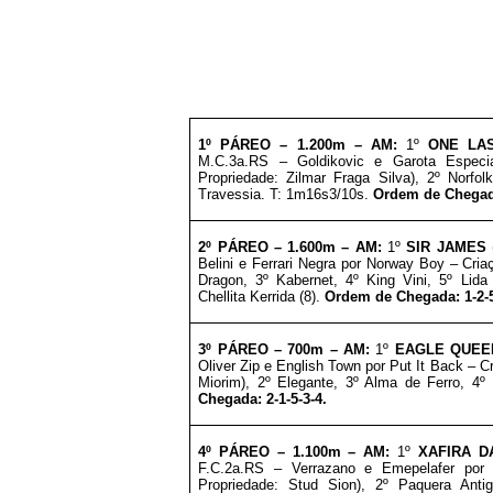
1º PÁREO –
1.2
00m – AM
:
1º
ONE LA
M.C.3a.RS – Goldikovic e Garota Especi
Propriedade: Zilmar Fraga Silva), 2º Norfo
Travessia. T: 1m16s3/10s.
Ordem de Chegada
2º PÁREO –
1.600m – AM:
1º
SIR JAMES
Belini e Ferrari Negra por Norway Boy – Cria
Dragon, 3º Kabernet, 4º King Vini, 5º Lid
Chellita Kerrida (8).
Ordem de Chegada: 1-2-5
3º PÁREO – 7
00m – AM:
1º
EAGLE QUEE
Oliver Zip e English Town por Put It Back – Cr
Miorim), 2º Elegante, 3º Alma de Ferro, 4º
Chegada: 2-1-5-3-4.
4º PÁREO –
1.100m – AM:
1º
XAFIRA D
F.C.2a.RS – Verrazano e Emepelafer por 
Propriedade: Stud Sion), 2º Paquera Antig