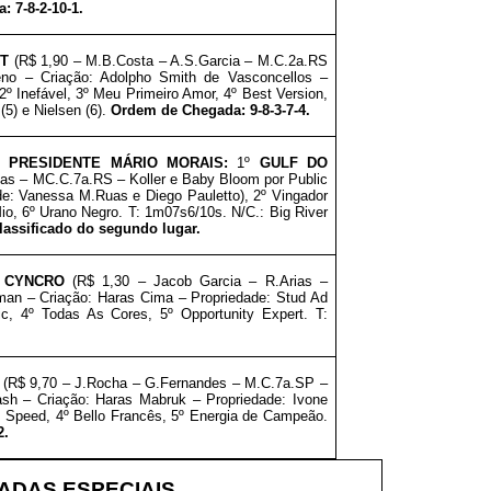
 7-8-2-10-1.
UT
(R$ 1,90 – M.B.Costa – A.S.Garcia – M.C.2a.RS
no – Criação: Adolpho Smith de Vasconcellos –
2º Inefável, 3º Meu Primeiro Amor, 4º Best Version,
(5) e Nielsen (6).
Ordem de Chegada: 9-8-3-7-4.
 PRESIDENTE MÁRIO MORAIS
:
1º
GULF DO
ias – MC.C.7a.RS – Koller e Baby Bloom por Public
de: Vanessa M.Ruas e Diego Pauletto), 2º Vingador
io
, 6º Urano Negro
. T: 1m07s6/10s. N/C.: Big River
classificado do segundo lugar.
 CYNCRO
(R$ 1,30 – Jacob Garcia – R.Arias –
man – Criação: Haras Cima – Propriedade: Stud Ad
c, 4º Todas As Cores, 5º Opportunity Expert. T:
(R$ 9,70 – J.Rocha – G.Fernandes – M.C.7a.SP –
sh – Criação: Haras Mabruk – Propriedade: Ivone
us Speed, 4º Bello Francês, 5º Energia de Campeão.
2.
DAS ESPECIAIS