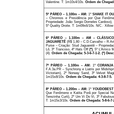
Valentine. T: 1m10s4/10s.
Ordem de Chegada:
5º PÁREO –
1.100m – AM
:
1º
SHAKE IT O
– Chronnos e Presidência por Que Fenôme
Propriedade: João Sergio Dorneles Cardoso), 
5º Quality Droite. T: 1m09s6/10s. N/C.: Xillow 
6º PÁREO –
1.100m – AM
– CLÁSSICO
JAGUARETÊ
(R$ 1,80 – C.D.Carvalho – R.Ar
Purse – Criação: Stud Jaguaretê – Proprieda
Lô, 3º Trancoso, 4º Hats Off
(*)
, 5º L'Amico M
(4).
Ordem de Chegada: 5-3-6-7-1-2. (*) Des
7º PÁREO –
1.100m – AM
:
1º
CORANJA
F.A.3a.PR – Synchrony e Liatris por Midship
Victoriam), 2º Norway Sand, 3º Velvet Magi
1m15s8/10s.
Ordem de Chegada: 4-3-8-7-5.
8º PÁREO –
1.2
00m – AM
:
1º
YOUDOBEST
Que Fenômeno e Katita Porã por Special Na
Terezinha Curti), 2º Um Vi Do Vi, 3º Fabulo
T: 1m15s3/10s.
Ordem de Chegada: 5-8-6-7-
ACUMULA