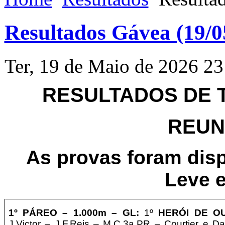
Resultados Gávea (19/0
Ter, 19 de Maio de 2026 23
RESULTADOS DE T
REUNI
As provas foram dis
Leve e
1º PÁREO –
1
.0
00m – GL
:
1º
HERÓI DE O
J.Victor
– J.F.Reis – M.C.3a.PR – Courtier e D