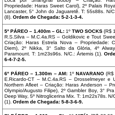
Loca por Shanghai Bobby – Criação: Ha
Propriedade: Haras Sweet Carol
), 2º Palais Roya
Lancaster, 5° John do Jaguaretê. T: 55s88s. N/
(8).
Ordem de Chegada: 5-2-1-3-4.
5º PÁREO –
1
.4
00m – GL
:
1º
TWO SOCKS
(R$ 
R.S.Silva – M.C.4a.RS – Goldikovic e Tout Sw
Criação: Haras Estrela Nova
–
Propriedade: 
Diem
), 2º Nikka, 3° Salto da Glória, 4º Alw
Paramount. T: 1m23s96s. N/C.: Ártemis (1).
Ord
6-4-7-2-5.
6º
PÁREO –
1
.3
00m – AM
:
1º
NAVARANO
(R$
E.Ricardo-CT – M.C.4a.RS – Drosselmeyer e 
Northern Afleet
– Criação: Haras Anderson
–
Pr
Olympio/Augusto Filipe
), 2º Gambler Boy, 3° Pra
Deep Way, 5º Nitroglicerina Mix. T: 1m22s78s. N/
(1).
Ordem de Chegada: 5-8-3-6-9.