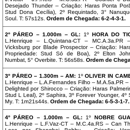
Desejado Thunder – Criação: Haras Ponta Po
Stud Dona Cecília
), 2º Requintado, 3° Nanuqu
Soul. T: 57s12s.
Ordem de Chegada: 6-2-4-3-1.
2º PÁREO –
1
.0
00m – GL
:
1º
HORA DO T
L.Henrique
– L.Quintana-CT – MC.A.3a.PR –
Vicksburg por Blade Prospector – Criação: Ha
Propriedade: Stud Só de Boa
), 2º Elton Joh
Numbat, 5° Overbite. T: 56s58s.
Ordem de Chegad
3º
PÁREO –
1.3
00m – AM
:
1º
OLIVER IN CAM
L.Henrique
– L.A.Fernandes Filho – M.A.5a.PR – 
Delighted por Shirocco – Criação: Haras Palmeri
Stud L Leal
), 2º Saphira, 3º Forever Younger, 4
My. T: 1m21s44s.
Ordem de Chegada: 6-5-3-1-7.
4º PÁREO –
1
.0
00m – GL
:
1º
NOBRE GU
L.Henrique
– L.F.Vaz-CT – M.C.4a.RS – Can 