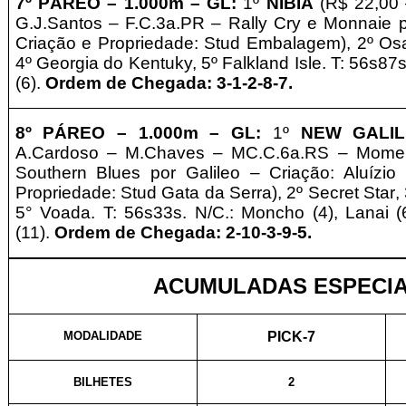
7º PÁREO –
1
.0
00m – GL
:
1º
NIBÍA
(R$ 22,00
G.J.Santos – F.C.3a.PR – Rally Cry e Monnaie
Criação e
Propriedade:
Stud Embalagem
), 2º Os
4º Georgia do Kentuky, 5º Falkland Isle. T: 56s87s
(6).
Ordem de Chegada: 3-1-2-8-7.
8º PÁREO –
1
.00
0m – GL
:
1º
NEW GALI
A.Cardoso – M.Chaves – MC.C.6a.RS – Momen
Southern Blues por Galileo – Criação: Aluízio
Propriedade: Stud Gata da Serra), 2º
Secret Star
,
5° Voada. T: 56s33s. N/C.: Moncho (4), Lanai (6
(11).
Ordem de Chegada: 2-10-3-9-5.
ACUMULADAS ESPECIA
MODALIDADE
PICK-7
BILHETES
2