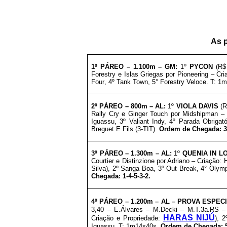
As 
1º PÁREO – 1.100
m – GM
:
1º
PYCON
(R$
Forestry e Islas Griegas por Pioneering – Cr
Four
, 4º Tank Town, 5° Forestry Veloce. T: 
2º
PÁREO –
8
0
0m – AL
:
1º
VIOLA DAVIS
(R
Rally Cry e Ginger Touch por Midshipman –
Iguassu
, 3º
Valiant Indy
, 4º Parada Obrigató
Breguet E Fils (3-TIT).
Ordem de Chegada: 3
3º
PÁREO –
1.30
0m – AL
:
1º
QUENIA IN L
Courtier e Distinzione por Adriano – Criação: 
Silva), 2º Sanga Boa, 3º Out Break, 4° Olym
Chegada: 1-4-5-3-2.
4º
PÁREO –
1.20
0m – AL
– PROVA ESPEC
3,40 – E.Álvares – M.Decki – M.T.3a.RS 
HARAS NIJÚ
Criação e
Propriedade:
), 
Iguassu
. T: 1m14s40s.
Ordem de Chegada: 5-