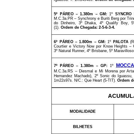
5º PÁREO –
1.38
0m – GM
:
1º
SYNCRO 
M.C.3a.PR – Synchrony e Buriti Berg por Trin
do Dinheiro, 3º
Dhaka
, 4º
Qualify Boy
, 
(1).
Ordem de Chegada: 2-5-6-3-4.
6º PÁREO –
1.80
0m – GM
:
1º
PALOTA
(
Courtier e Victory Now por Know Heights –
3º
Natural Runner
, 4º
Brisbane
, 5º
Maravilloso
MOCCA
7º PÁREO –
1.38
0m – GP
:
1º
M.C.3a.RS – Diesmal e Mi Morena por Art
Hernandez Machado), 2º Sonic do Iguassu, 
1m22s97s. N/C.: Que Heart (5-TIT).
Ordem de
ACUMULA
MODALIDADE
BILHETES