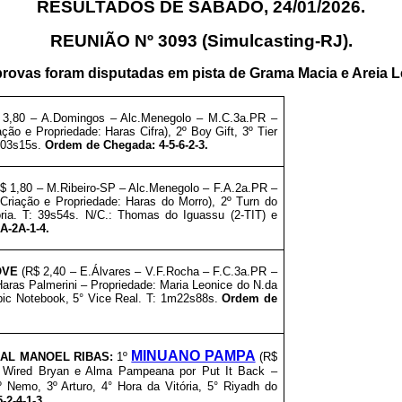
RESULTADOS DE SÁBADO, 24/01/2026.
REUNIÃO Nº 3093 (Simulcasting-RJ).
provas foram disputadas em pista de Grama Macia e Areia 
 3,80 – A.Domingos – Alc.Menegolo – M.C.3a.PR –
iação e
Propriedade: Haras Cifra), 2º Boy Gift, 3º
Tier
1m03s15s.
Ordem de Chegada: 4-5-6-2-3.
$ 1,80 – M.Ribeiro-SP
– Alc.Menegolo – F.A.2a.PR –
 Criação e
Propriedade: Haras do Morro), 2º
Turn do
ria
. T: 39s54s. N/C.: Thomas do Iguassu (2-TIT) e
A-2A-1-4.
OVE
(R$ 2,40 – E.Álvares – V.F.Rocha – F.C.3a.PR –
Haras Palmerini
–
Propriedade: Maria Leonice do N.da
pic Notebook, 5° Vice Real
. T: 1m22s88s.
Ordem de
MINUANO PAMPA
IAL MANOEL RIBAS
:
1º
(R$
– Wired Bryan e Alma Pampeana por Put It Back –
2º Nemo, 3º Arturo, 4° Hora da Vitória, 5° Riyadh do
2-4-1-3.