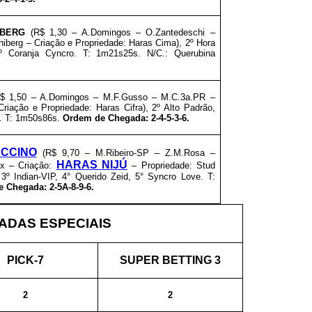
BERG
(R$ 1,30 – A.Domingos – O.Zantedeschi –
niberg – Criação e
Propriedade: Haras Cima), 2º Hora
5º
Coranja Cyncro
. T: 1m21s25s. N/C.: Querubina
R$ 1,50 – A.Domingos – M.F.Gusso – M.C.3a.PR –
 Criação e
Propriedade: Haras Cifra), 2º Alto Padrão,
. T: 1m50s86s.
Ordem de Chegada: 2-4-5-3-6.
CCINO
(R$ 9,70 – M.Ribeiro-SP – Z.M.Rosa –
HARAS NIJÚ
ax – Criação:
–
Propriedade: Stud
3º Indian-VIP, 4° Querido Zeid, 5° Syncro Love
. T:
 Chegada: 2-5A-8-9-6.
DAS ESPECIAIS
PICK-7
SUPER BETTING 3
2
2