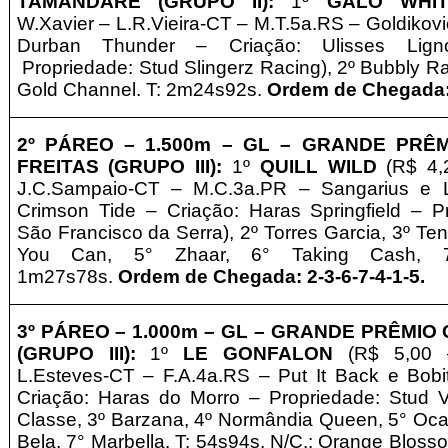
TAMANDARÉ (GRUPO II)
:
1º
GALO WHI
W.Xavier
– L.R.Vieira-CT – M.T.5a.RS – Goldikov
Durban Thunder – Criação: Ulisses Lign
Propriedade:
Stud Slingerz Racing
), 2º Bubbly R
Gold Channel. T: 2m24s92s.
Ordem de Chegada: 
2º PÁREO –
1
.5
00m – GL
– GRANDE PRÊM
FREITAS (GRUPO III)
:
1º
QUILL WILD
(R$ 4,
J.C.Sampaio-CT – M.C.3a.PR – Sangarius e L
Crimson Tide – Criação: Haras Springfield
–
P
São Francisco da Serra
), 2º Torres Garcia, 3º Te
You Can, 5° Zhaar, 6° Taking Cash, 7
1m27s78s.
Ordem de Chegada: 2-3-6-7-4-1-5.
3º
PÁREO –
1
.0
00m – GL
– GRANDE PRÊMIO 
(GRUPO III)
:
1º
LE GONFALON
(R$ 5,00 
L.Esteves-CT – F.A.4a.RS – Put It Back e Bobi
Criação: Haras do Morro
–
Propriedade:
Stud 
Classe, 3º Barzana, 4º Normândia Queen, 5° Ocas
Bela, 7° Marbella. T: 54s94s. N/C.: Orange Bloss