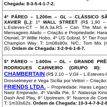
Chegada: 8-3-5-4-1-7-2.
4º PÁREO –
1
.2
00m – GL
– CLÁSSICO S
XAVIER (L.)
:
1º
WALL STREET
(R$ 1,90 
L.Esteves-CT – M.A.3a.RS – Can The Man e
Mensageiro Alado – Criação e
Propriedade:
Hara
Otoniel, 3º Willie Hobo, 4º US Sobral, 5° Tier Fou
Champion Way. T: 1m08s80s. N/C.: Tom Mix (
(5).
Ordem de Chegada: 3-2-9-6-1-8-7.
5º PÁREO – 1
.6
00m – GL
– GRANDE PRÊ
RODRIGUES CARNEIRO (GRUPO III)
:
1
CHAMBERTAIN
(R$ 2,10 – V.Gil
– L.Esteves-
Drosselmeyer e Vega Sicília por Vettori – Criação
FRIENDS LTDA.
–
Propriedade:
Haras Legac
Nariz Empinado, 4º Vanilla Pie, 5° Natassja Kin
Dash And Play, 8° Upstream, 9° Nuance de Cores
T: 1m33s62s.
Ordem de Chegada: 10-3-4-7-9-2-8