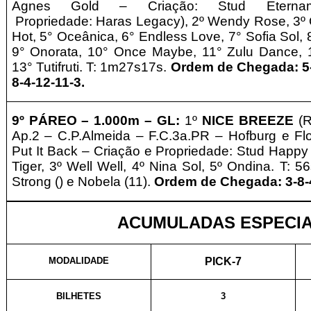
Agnes Gold – Criação: Stud Eterna
Propriedade:
Haras Legacy
), 2º Wendy Rose, 3º O
Hot, 5° Oceânica, 6° Endless Love, 7° Sofia Sol
9° Onorata, 10° Once Maybe, 11° Zulu Dance, 
13° Tutifruti. T: 1m27s17s.
Ordem de Chegada: 5-
8-4-12-11-3.
9º PÁREO –
1
.0
00m – GL
:
1º
NICE BREEZE
(R
Ap.2
– C.P.Almeida – F.C.3a.PR – Hofburg e F
Put It Back – Criação e
Propriedade: Stud Happy
Tiger, 3º Well Well, 4º Nina Sol, 5º Ondina. T: 5
Strong () e Nobela (11).
Ordem de Chegada: 3-8-4
ACUMULADAS ESPECIA
MODALIDADE
PICK-7
BILHETES
3