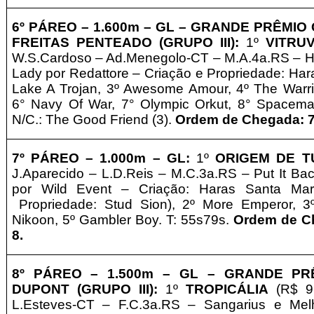
6º PÁREO –
1
.6
00m – GL
– GRANDE PRÊMIO 
FREITAS PENTEADO (GRUPO III)
:
1º
VITRU
W.S.Cardoso
– Ad.Menegolo-CT – M.A.4a.RS – H
Lady por Redattore – Criação e
Propriedade:
Har
Lake A Trojan, 3º Awesome Amour, 4º The Warri
6° Navy Of War, 7° Olympic Orkut, 8° Spacema
N/C.: The Good Friend (3).
Ordem de Chegada: 7-
7º PÁREO –
1
.0
00m – GL
:
1º
ORIGEM DE T
J.Aparecido
– L.D.Reis – M.C.3a.RS – Put It Ba
por Wild Event – Criação: Haras Santa Ma
Propriedade: Stud Sion
), 2º More Emperor, 3
Nikoon, 5º Gambler Boy. T: 55s79s.
Ordem de Ch
8.
8º PÁREO –
1
.5
00m – GL
– GRANDE PRÊ
DUPONT (GRUPO III)
:
1º
TROPICÁLIA
(R$ 9,
L.Esteves-CT – F.C.3a.RS – Sangarius e Mel