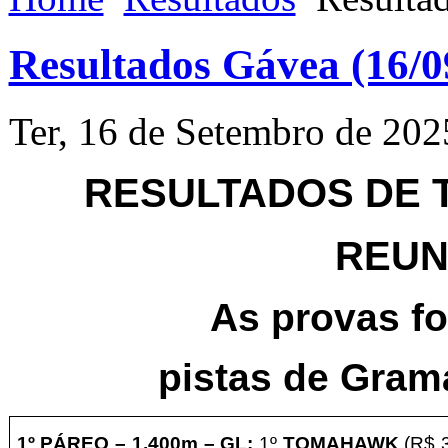
Resultados Gávea (16/0
Ter, 16 de Setembro de 202
RESULTADOS DE TE
REUNI
As provas f
pistas
de Grama
1º PÁREO –
1.4
00m – GL
:
1º
TOMAHAWK
(R$ 3