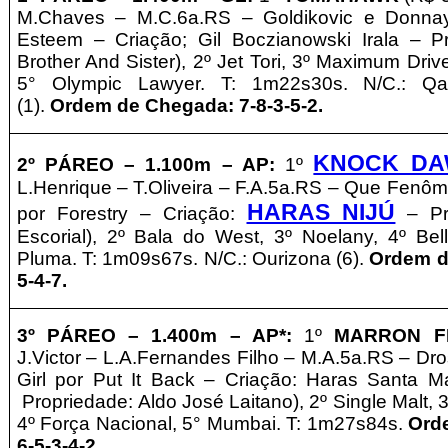
M.Chaves – M.C.6a.RS – Goldikovic e Donna
Esteem – Criação; Gil Boczianowski Irala
–
P
Brother And Sister
), 2º Jet Tori, 3º Maximum Dri
5° Olympic Lawyer. T: 1m22s30s. N/C.: Qa
(1).
Ordem de Chegada: 7-8-3-5-2
.
KNOCK D
2º PÁREO –
1.1
00m – AP
:
1º
L.Henrique
– T.Oliveira – F.A.5a.RS – Que Fen
HARAS NIJÚ
por Forestry – Criação:
–
P
Escorial
), 2º Bala do West, 3º Noelany, 4º Bel
Pluma. T: 1m09s67s. N/C.: Ourizona (6).
Ordem d
5-4-7
.
3º
PÁREO –
1.4
00m – AP*
:
1º
MARRON F
J.Victor
– L.A.Fernandes Filho – M.A.5a.RS – Dro
Girl por Put It Back – Criação: Haras Santa M
Propriedade:
Aldo José Laitano
), 2º Single Malt, 
4º Força Nacional, 5° Mumbai. T: 1m27s84s.
Ord
6-5-3-4-2
.