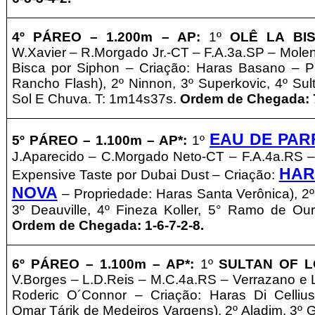
4º PÁREO –
1.2
00m – AP
:
1º
OLÊ LA BI
W.Xavier
– R.Morgado Jr.-CT – F.A.3a.SP – Molen
Bisca por Siphon – Criação: Haras Basano
–
P
Rancho Flash
), 2º Ninnon, 3º Superkovic, 4º Su
Sol E Chuva. T: 1m14s37s.
Ordem de Chegada: 7
EAU DE PAR
5º PÁREO –
1.1
00m – AP*
:
1º
J.Aparecido
– C.Morgado Neto-CT – F.A.4a.RS 
HAR
Expensive Taste por Dubai Dust – Criação:
NOVA
–
Propriedade: Haras Santa Verônica
), 2
3º Deauville, 4º Fineza Koller, 5° Ramo de Ou
Ordem de Chegada: 1-6-7-2-8
.
6º PÁREO –
1.1
00m – AP*
:
1º
SULTAN OF 
V.Borges
– L.D.Reis – M.C.4a.RS – Verrazano e 
Roderic O´Connor – Criação: Haras Di Celli
Omar Tárik de Medeiros Vargens
), 2º Aladim, 3º