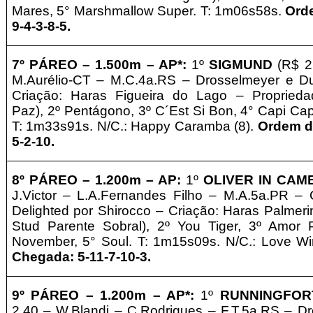
Mares, 5° Marshmallow Super. T: 1m06s58s.
Ord
9-4-3-8-5
.
7º PÁREO –
1.500m – AP*
:
1º
SIGMUND
(R$ 2
M.Aurélio-CT – M.C.4a.RS – Drosselmeyer e Du
Criação: Haras Figueira do Lago
–
Propried
Paz
)
,
2º Pentágono, 3º C´Est Si Bon, 4° Capi Ca
T: 1m33s91s. N/C.: Happy Caramba (8).
Ordem d
5-2-10.
8º PÁREO –
1.2
00m – AP
:
1º
OLIVER IN CAM
J.Victor
– L.A.Fernandes Filho – M.A.5a.PR – 
Delighted por Shirocco – Criação: Haras Palmeri
Stud Parente Sobral
), 2º You Tiger, 3º Amor P
November, 5° Soul. T: 1m15s09s. N/C.: Love Wi
Chegada: 5-11-7-10-3
.
9º PÁREO –
1.2
00m – AP*
:
1º
RUNNINGFO
2,40 – W.Blandi – C.Rodrigues – F
.T.5a.RS – D