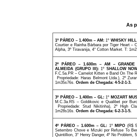
As p
1º
PÁREO –
1.4
0
0m – AM
:
1º
WHISKY HIL
Courtier e Rainha Bárbara por Tiger Heart – 
Alpha, 3º Tiravanija, 4° Cotton Market. T: 1
2º PÁREO –
1.6
0
0m – AM
– GRANDE 
ALMEIDA (GRUPO III)
:
1º
SHALLOW NO
F.C.5a.PR – Camelot Kitten e Band On The Ru
Propriedade: Haras Belmont Ltda.), 2º Zura
1m35s76s.
Ordem de Chegada: 4-5-2-1-3
.
3º
PÁREO –
1.4
0
0m – GL
:
1º
MOZART MU
M.C.3a.RS – Goldikovic e Qualibet por Buro
Propriedade: Stud Nikitinha), 2º High C
1m28s16s.
Ordem de Chegada: 6-2-3-1-5
.
4º
PÁREO –
1.6
0
0m – GL
:
1º
MIPO
(R$ 
Setembro Chove e Mizuki por Refuse To Be
Quintillion, 3° Henry Danger, 4º No Problem,