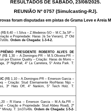
RESULTADOS DE SÁBADO, 23/08/2025.
REUNIÃO Nº 0757 (Simulcasting-RJ).
rovas foram disputadas em pistas
de Grama Leve e Areia M
L
(R$ 8,40 – I.Silva – Z.Medeiros-SO – M.C.3a.SP –
Criação e
Propriedade: Haras Já Se Vieram), 2º Old
m27s69s.
Ordem de Chegada: 1-3-4-2
.
PRÊMIO PRESIDENTE ROBERTO ALVES DE
W
(R$ 1,30 – A.Domingos-PR – M.S.Oliveira-PR –
n por Elusive Quality – Criação: Haras do Morro
–
nga, 3º
Nightfall
, 4° La Carretera, 5° Anita Park. T:
SIC
(R$ 1,10 – A.Domingos-PR – Emerson Garcia –
oj – Criação: Stud Eternamente Rio/Haras Nijú
–
lass, 3º
Hats Off
, 4° Nankim, 5° Teich Holz. T:
5,20 – R.Viana – Emerson Garcia – M.A.4a.PR –
nd – Criação e
Propriedade: Stud Abbey Road), 2º
 5° Minuty. T: 1m37s49s.
Ordem de Chegada: 1-5-2-