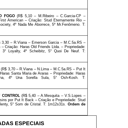
O FOGO
(R$ 5,10 – M.Ribeiro
– C.Garcia-CP –
irst American – Criação: Stud Eternamente Rio
–
Society, 4º Nada Me Aborrece, 5º Mr.Fenômeno. T:
$ 3,30 – R.Viana – Emerson Garcia – M.C.5a.RS –
– Criação: Haras Old Friends Ltda.
–
Propriedade:
 3° Loyalty, 4º Scheibitz, 5° Quoi De Neuf. T:
E
(R$ 3,70 – R.Viana – N.Lima – M.C.5a.RS – Put It
 Haras Santa Maria de Araras
–
Propriedade: Haras
nha, 4º Una Sorella Sula, 5° Osh-Kosh. T:
F CONTROL
(R$ 5,40 – A.Mesquita – V.S.Lopes –
sins por Put It Back – Criação e
Propriedade: Stud
lenty, 5° Som de Cristal. T: 1m12s31s.
Ordem de
DAS ESPECIAIS