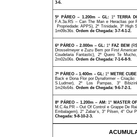
3-6
.
5º PÁREO –
1.2
0
0m – GL
:
1º
TERRA D
F.A.3a.RS – Can The Man e Heraclias por F
Propriedade: APPS), 2º Trinidade, 3º High 
1m09s36s.
Ordem de Chegada: 3-7-4-1-2.
6º
PÁREO –
2.0
0
0m – GL
:
1º
FAZ BEM
(R
Drosselmeyer e Zuzu Bem por First American 
Coudelaria Fantastic), 2º Quero Te Mucho,
2m02s06s.
Ordem de Chegada: 7-1-6-8-9
.
7º
PÁREO –
1.4
0
0m – GL
:
1º
METRE CUB
Back e Dona Flor por Dynaformer – Criação:
S.Ludmer), 2º Los Pampas, 3° Bibizi
1m24s64s.
Ordem de Chegada: 9-6-7-2-1
.
8º
PÁREO –
1.2
0
0m – AM
:
1º
MASTER O
M.C.4a.PR – Out Of Control e Grappe De Rai
Embalagem), 2° Zabar´s, 3° Pilsen, 4° Our P
Chegada: 9-8-10-2-3
.
ACUMULA