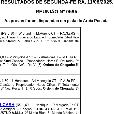
RESULTADOS DE SEGUNDA-FEIRA, 11/08/2025.
REUNIÃO Nº 0595.
As provas foram disputadas em
pista de Areia Pesada
.
(R$ 3,90 – W.Blandi
– M.Aurélio-CT – F.C.3a.RS –
ação: Haras Figueira do Lago
–
Propriedade:
Stud Rio-
 Orca Strong, 5º Fabula Zip. T: 1m09s60s.
Ordem de
,80 – V.Vinycios Ap.2
– G.Almeida-CT – M.C.7a.RS
o: Stud Capitão
–
Propriedade:
Haras El Dourado
), 2º
h. T: 1m09s. N/C.: Rei Vi (8).
Ordem de Chegada: 5-
 1,30 – L.Henrique
– Ad.Menegolo-CT – F.A.3a.PR –
 Criação e
Propriedade:
Haras Cifra
), 2º Totalmente
, 5º Noz Pecã. T: 1m07s80s.
Ordem de Chegada: 7-
R CASH
(R$ 1,40 – L.Henrique – R.Morgado Jr.-CT
or Amigoni – Criação:
STUD J.C.R.
/Gil B.Irala/TBS
./STUD A.M.L.
), 2° Mirtilo Blue, 3° Mundo Mágico, 4°