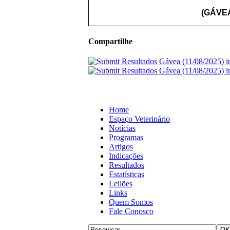
(GÁVEA
Compartilhe
Home
Espaço Veterinário
Notícias
Programas
Artigos
Indicações
Resultados
Estatísticas
Leilões
Links
Quem Somos
Fale Conosco