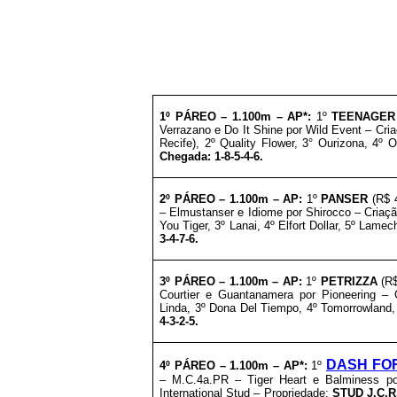
1º PÁREO –
1.1
00m – AP*
:
1º
TEENAGER
Verrazano e Do It Shine por Wild Event – Cri
Recife
), 2º Quality Flower, 3° Ourizona, 4º
Chegada: 1-8-5-4-6.
2º PÁREO –
1.1
00m – AP
:
1º
PANSER
(R$ 4
– Elmustanser e Idiome por Shirocco – Criaçã
You Tiger, 3º Lanai, 4º Elfort Dollar, 5º Lamec
3-4-7-6.
3º
PÁREO –
1.1
00m – AP
:
1º
PETRIZZA
(R$
Courtier e Guantanamera por Pioneering –
Linda, 3º Dona Del Tiempo, 4º Tomorrowland
4-3-2-5.
DASH FO
4º PÁREO –
1.1
0
0m – AP*
:
1º
– M.C.4a.PR – Tiger Heart e Balminess p
International Stud
–
Propriedade:
STUD J.C.R