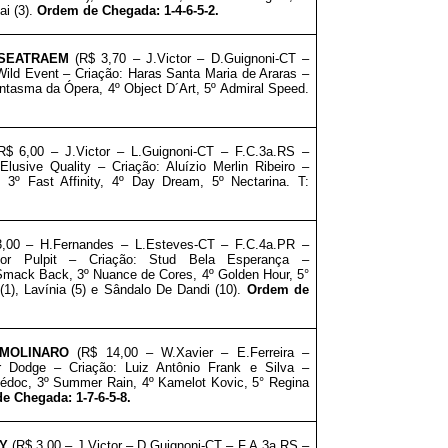
ai (3).
Ordem de Chegada: 1-4-6-5-2
.
SEATRAEM
(R$ 3,70 – J.Victor
– D.Guignoni-CT –
ild Event – Criação: Haras Santa Maria de Araras
–
antasma da Ópera, 4º Object D´Art, 5º Admiral Speed.
$ 6,00 – J.Victor
– L.Guignoni-CT – F.C.3a.RS –
usive Quality – Criação: Aluízio Merlin Ribeiro
–
, 3º Fast Affinity, 4º Day Dream, 5º Nectarina. T:
3,00 – H.Fernandes – L.Esteves-CT – F.C.4a.PR –
or Pulpit – Criação: Stud Bela Esperança
–
 Smack Back,
3º Nuance de Cores, 4º Golden Hour, 5°
1), Lavínia (5) e Sândalo De Dandi (10).
Ordem de
MOLINARO
(R$ 14,00 – W.Xavier – E.Ferreira –
Dodge – Criação: Luiz Antônio Frank e Silva
–
Médoc,
3º Summer Rain, 4º Kamelot Kovic, 5° Regina
e Chegada: 1-7-6-5-8
.
Y
(R$ 3,00 – J.Victor
– D.Guignoni-CT – F.A.3a.RS –