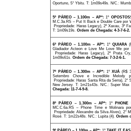
Oportuno, 5° Ybitu. T: 1m09s49s. N/C.: Mumb
5º PÁREO –
1.1
00m – AP*
:
1º
OPOSTOS
M.C.3a.RS – Put It Back e Double Care por W
Propriedade:
Haras Legacy
), 2º Xaxau, 3º F
T: 1m09s19s.
Ordem de Chegada: 4-3-7-6-2.
6º PÁREO –
1.1
00m – AP*
:
1º
QUIARA
(R
Gladiador Acteon e Love Me Love Me por El
Propriedade:
Haras Legacy
), 2º Prata Cry
1m09s61s.
Ordem de Chegada: 7-3-2-6-1.
7º PÁREO –
1.3
00m – AP*
:
1º
XUÁ
(R$ 
Setembro Chove e Incredible Melody p
Propriedade:
Haras Santa Rita da Serra
)
, 2°
New Jersey. T: 1m21s43s. N/C.: Super Max (
Chegada: 11-7-4-9-8
.
8º PÁREO –
1.3
00m – AP*
:
1º
PHONE 
MC.C.6a.RS – Phone Time e Molinara por 
Propriedade: Alexandre da Silva Alves
)
, 2° 
Rosé. T: 1m22s48s. N/C.: Lupita (4).
Ordem d
9º PÁREO –
1.1
00m – AP*
:
1º
TAKE IT EAS