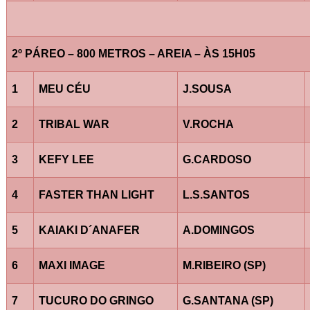
2º PÁREO – 800 METROS – AREIA – ÀS 15H05
1
MEU CÉU
J.SOUSA
2
TRIBAL WAR
V.ROCHA
3
KEFY LEE
G.CARDOSO
4
FASTER THAN LIGHT
L.S.SANTOS
5
KAIAKI D´ANAFER
A.DOMINGOS
6
MAXI IMAGE
M.RIBEIRO (SP)
7
TUCURO DO GRINGO
G.SANTANA (SP)