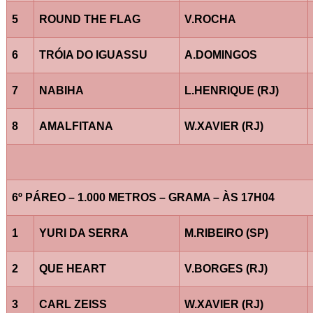
5
ROUND THE FLAG
V.ROCHA
6
TRÓIA DO IGUASSU
A.DOMINGOS
7
NABIHA
L.HENRIQUE (RJ)
8
AMALFITANA
W.XAVIER (RJ)
6º PÁREO – 1.000 METROS – GRAMA – ÀS 17H04
1
YURI DA SERRA
M.RIBEIRO (SP)
2
QUE HEART
V.BORGES (RJ)
3
CARL ZEISS
W.XAVIER (RJ)