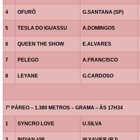
4
OFURÔ
G.SANTANA (SP)
5
TESLA DO IGUASSU
A.DOMINGOS
6
QUEEN THE SHOW
E.ALVARES
7
PELEGO
A.FRANCISCO
8
LEYANE
G.CARDOSO
7º PÁREO – 1.380 METROS – GRAMA – ÀS 17H34
1
SYNCRO LOVE
U.SILVA
2
INDIAN-VIP
W.XAVIER (RJ)