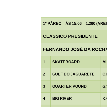
1º PÁREO – ÀS 15:06 – 1.200 (AREI
CLÁSSICO PRESIDENTE
FERNANDO JOSÉ DA ROCH
1
SKATEBOARD
M.
2
GULF DO JAGUARETÊ
C
3
QUARTER POUND
G.
4
BIG RIVER
K