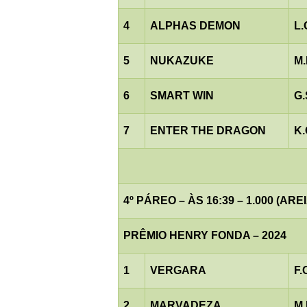
4
ALPHAS DEMON
L
5
NUKAZUKE
M.
6
SMART WIN
G.
7
ENTER THE DRAGON
K
4º PÁREO – ÀS 16:39 – 1.000 (AREI
PRÊMIO HENRY FONDA – 2024
1
VERGARA
F.
2
MARVADEZA
M.