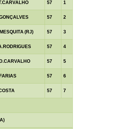
.T.CARVALHO
57
1
.GONÇALVES
57
2
MESQUITA (RJ)
57
3
.A.RODRIGUES
57
4
.D.CARVALHO
57
5
.FARIAS
57
6
.COSTA
57
7
A)