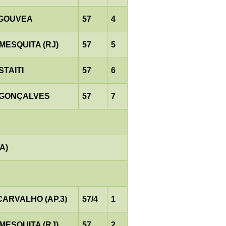
.GOUVEA
57
4
MESQUITA (RJ)
57
5
STAITI
57
6
.GONÇALVES
57
7
A)
CARVALHO (AP.3)
57/4
1
MESQUITA (RJ)
57
2