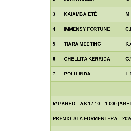
3
KAIAMBÁ ETÊ
M
4
IMMENSY FORTUNE
C
5
TIARA MEETING
K
6
CHELLITA KERRIDA
G.
7
POLI LINDA
L.
5º PÁREO – ÀS 17:10 – 1.000 (AREI
PRÊMIO ISLA FORMENTERA – 202