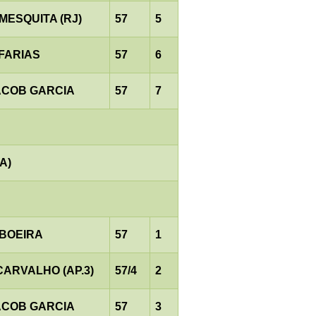
MESQUITA (RJ)
57
5
.FARIAS
57
6
ACOB GARCIA
57
7
A)
.BOEIRA
57
1
CARVALHO (AP.3)
57/4
2
ACOB GARCIA
57
3