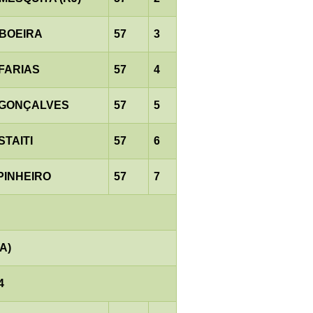
.BOEIRA
57
3
.FARIAS
57
4
.GONÇALVES
57
5
STAITI
57
6
PINHEIRO
57
7
A)
4