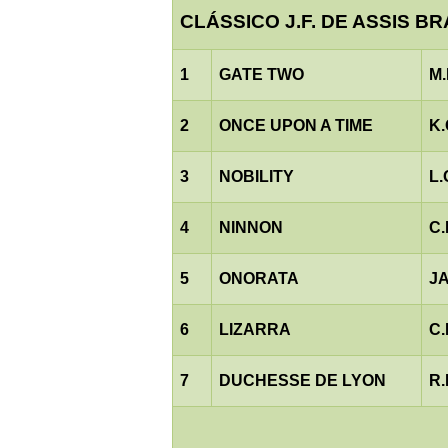
CLÁSSICO J.F. DE ASSIS BR
1
GATE TWO
M.
2
ONCE UPON A TIME
K
3
NOBILITY
L
4
NINNON
C
5
ONORATA
J
6
LIZARRA
C
7
DUCHESSE DE LYON
R