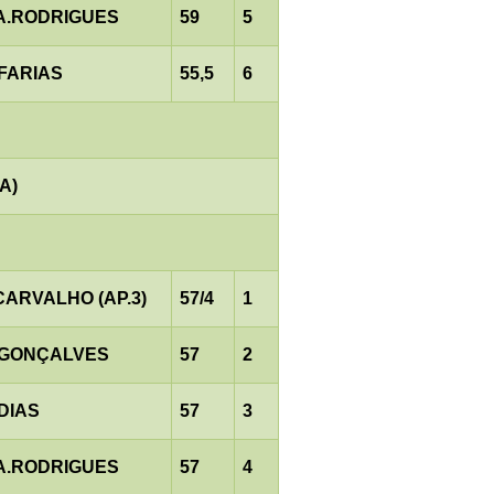
.A.RODRIGUES
59
5
.FARIAS
55,5
6
A)
CARVALHO (AP.3)
57/4
1
.GONÇALVES
57
2
DIAS
57
3
.A.RODRIGUES
57
4