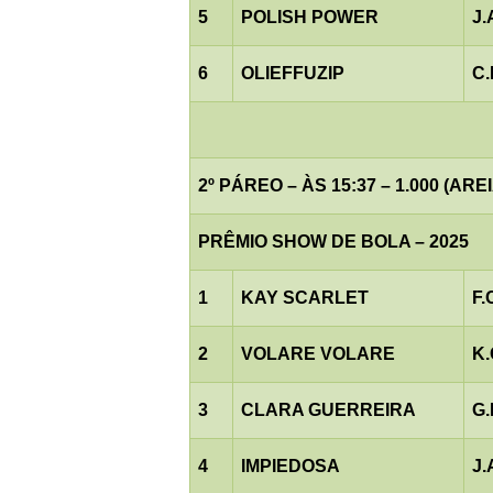
5
POLISH POWER
J
6
OLIEFFUZIP
C
2º PÁREO – ÀS 15:37 – 1.000 (AREI
PRÊMIO SHOW DE BOLA – 2025
1
KAY SCARLET
F.
2
VOLARE VOLARE
K
3
CLARA GUERREIRA
G.
4
IMPIEDOSA
J