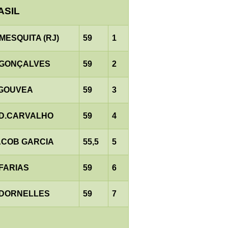
ASIL
MESQUITA (RJ)
59
1
.GONÇALVES
59
2
.GOUVEA
59
3
.D.CARVALHO
59
4
ACOB GARCIA
55,5
5
.FARIAS
59
6
.DORNELLES
59
7