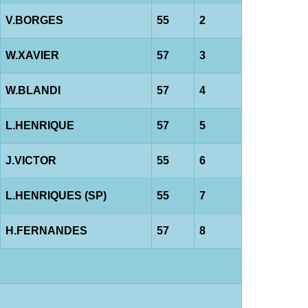
V.BORGES
55
2
W.XAVIER
57
3
W.BLANDI
57
4
L.HENRIQUE
57
5
J.VICTOR
55
6
L.HENRIQUES (SP)
55
7
H.FERNANDES
57
8