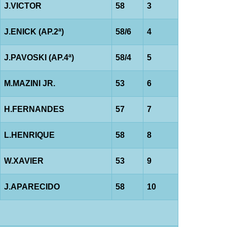
J.VICTOR
58
3
J.ENICK (AP.2ª)
58/6
4
J.PAVOSKI (AP.4ª)
58/4
5
M.MAZINI JR.
53
6
H.FERNANDES
57
7
L.HENRIQUE
58
8
W.XAVIER
53
9
J.APARECIDO
58
10