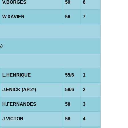
V.BORGES
59
6
W.XAVIER
56
7
A)
L.HENRIQUE
55/6
1
J.ENICK (AP.2ª)
58/6
2
H.FERNANDES
58
3
J.VICTOR
58
4