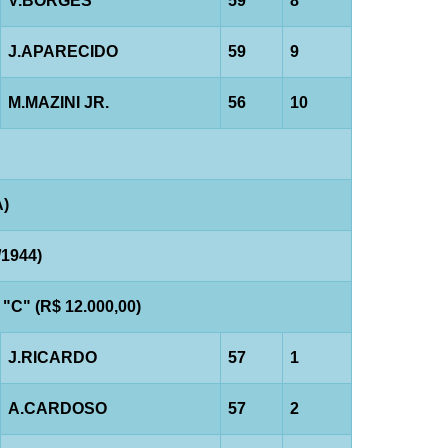
V.BORGES
59
8
J.APARECIDO
59
9
M.MAZINI JR.
56
10
A)
1944)
" (R$ 12.000,00)
J.RICARDO
57
1
A.CARDOSO
57
2