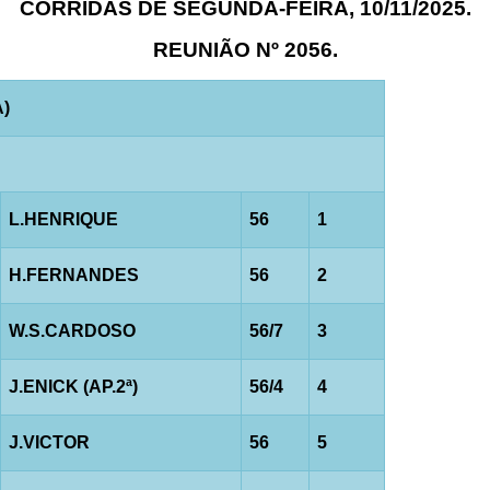
CORRIDAS DE SEGUNDA-FEIRA, 10/11/2025.
REUNIÃO Nº 2056.
A)
L.HENRIQUE
56
1
H.FERNANDES
56
2
W.S.CARDOSO
56/7
3
J.ENICK (AP.2ª)
56/4
4
J.VICTOR
56
5