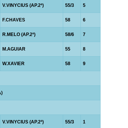
V.VINYCIUS (AP.2ª)
55/3
5
F.CHAVES
58
6
R.MELO (AP.2ª)
58/6
7
M.AGUIAR
55
8
W.XAVIER
58
9
A)
V.VINYCIUS (AP.2ª)
55/3
1