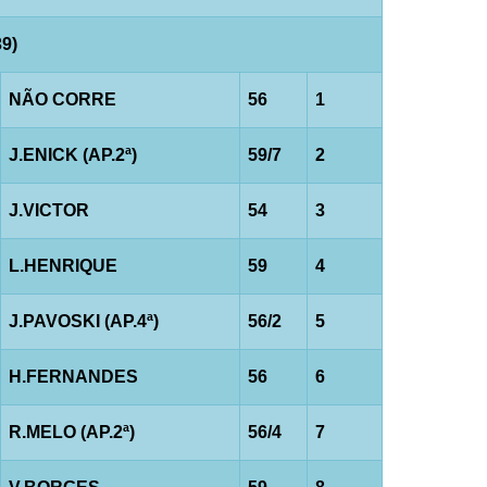
9)
NÃO CORRE
56
1
J.ENICK (AP.2ª)
59/7
2
J.VICTOR
54
3
L.HENRIQUE
59
4
J.PAVOSKI (AP.4ª)
56/2
5
H.FERNANDES
56
6
R.MELO (AP.2ª)
56/4
7