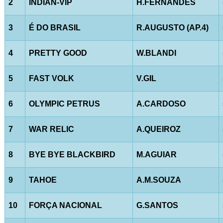
2
INDIAN-VIP
H.FERNANDES
3
É DO BRASIL
R.AUGUSTO (AP.4)
4
PRETTY GOOD
W.BLANDI
5
FAST VOLK
V.GIL
6
OLYMPIC PETRUS
A.CARDOSO
7
WAR RELIC
A.QUEIROZ
8
BYE BYE BLACKBIRD
M.AGUIAR
9
TAHOE
A.M.SOUZA
10
FORÇA NACIONAL
G.SANTOS