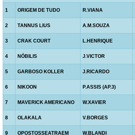
1
ORIGEM DE TUDO
R.VIANA
2
TANNUS LIUS
A.M.SOUZA
3
CRAK COURT
L.HENRIQUE
4
NÓBILIS
J.VICTOR
5
GARBOSO KOLLER
J.RICARDO
6
NIKOON
P.ASSIS (AP.3)
7
MAVERICK AMERICANO
W.XAVIER
8
OLAKALA
V.BORGES
9
OPOSTOSSEATRAEM
W.BLANDI