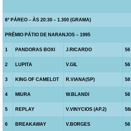
6º PÁREO – ÀS 20:30 – 1.300 (GRAMA)
PRÊMIO PÁTIO DE NARANJOS – 1995
1
PANDORAS BOXI
J.RICARDO
56
2
LUPITA
V.GIL
56
3
KING OF CAMELOT
R.VIANA(SP)
58
4
MIURA
W.BLANDI
56
5
REPLAY
V.VINYCIOS (AP.2)
58
6
BREAKAWAY
V.BORGES
56