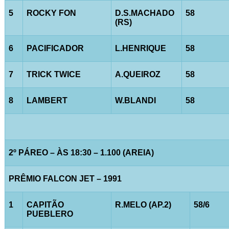
5
ROCKY FON
D.S.MACHADO
58
(RS)
6
PACIFICADOR
L.HENRIQUE
58
7
TRICK TWICE
A.QUEIROZ
58
8
LAMBERT
W.BLANDI
58
2º PÁREO – ÀS 18:30 – 1.100 (AREIA)
PRÊMIO FALCON JET – 1991
1
CAPITÃO
R.MELO (AP.2)
58/6
PUEBLERO