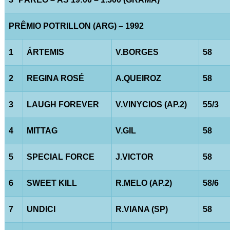
PRÊMIO POTRILLON (ARG) – 1992
1
ÁRTEMIS
V.BORGES
58
2
REGINA ROSÉ
A.QUEIROZ
58
3
LAUGH FOREVER
V.VINYCIOS (AP.2)
55/3
4
MITTAG
V.GIL
58
5
SPECIAL FORCE
J.VICTOR
58
6
SWEET KILL
R.MELO (AP.2)
58/6
7
UNDICI
R.VIANA (SP)
58