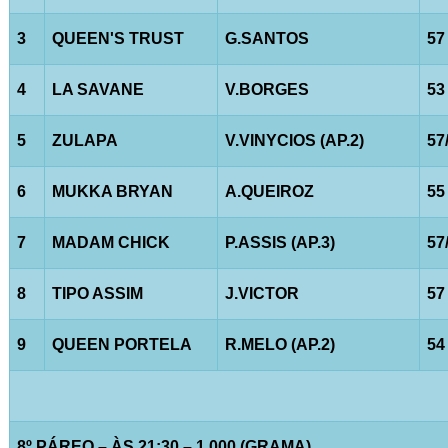
3
QUEEN'S TRUST
G.SANTOS
57
4
LA SAVANE
V.BORGES
53
5
ZULAPA
V.VINYCIOS (AP.2)
57
6
MUKKA BRYAN
A.QUEIROZ
55
7
MADAM CHICK
P.ASSIS (AP.3)
57
8
TIPO ASSIM
J.VICTOR
57
9
QUEEN PORTELA
R.MELO (AP.2)
54
8º PÁREO – ÀS 21:30 – 1.000 (GRAMA)