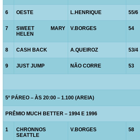
6
OESTE
L.HENRIQUE
55/6
7
SWEET MARY
V.BORGES
54
HELEN
8
CASH BACK
A.QUEIROZ
53/4
9
JUST JUMP
NÃO CORRE
53
5º PÁREO – ÀS 20:00 – 1.100 (AREIA)
PRÊMIO MUCH BETTER – 1994 E 1996
1
CHRONNOS
V.BORGES
58
SEATTLE