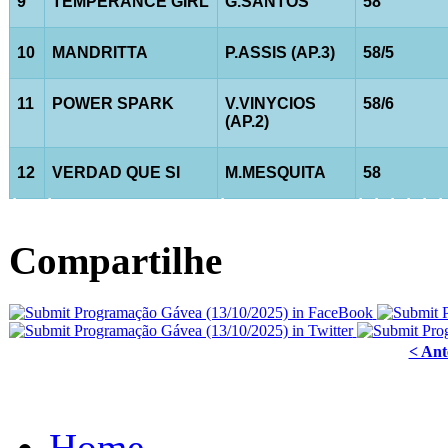
9
TEMPERANCE GIRL
G.SANTOS
58
10
MANDRITTA
P.ASSIS (AP.3)
58/5
11
POWER SPARK
V.VINYCIOS
58/6
(AP.2)
12
VERDAD QUE SI
M.MESQUITA
58
Â
Â
Â
Â
Â
Â
Â
Â
Compartilhe
< Ant
Home