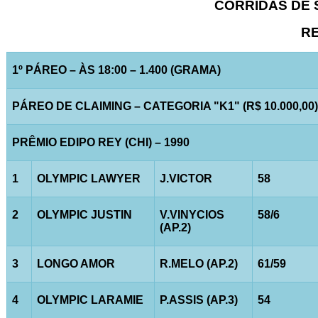
CORRIDAS DE S
RE
1º PÁREO – ÀS 18:00 – 1.400 (GRAMA)
PÁREO DE CLAIMING – CATEGORIA "K1" (R$ 10.000,00)
PRÊMIO EDIPO REY (CHI) – 1990
1
OLYMPIC LAWYER
J.VICTOR
58
2
OLYMPIC JUSTIN
V.VINYCIOS
58/6
(AP.2)
3
LONGO AMOR
R.MELO (AP.2)
61/59
4
OLYMPIC LARAMIE
P.ASSIS (AP.3)
54