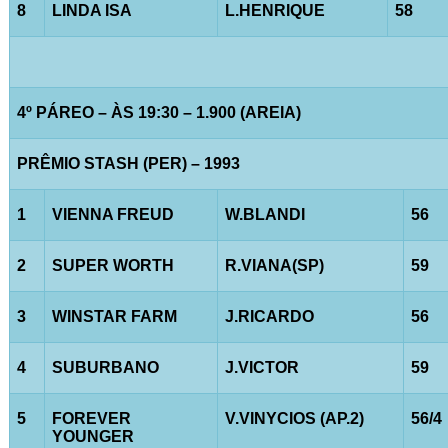
8
LINDA ISA
L.HENRIQUE
58
4º PÁREO – ÀS 19:30 – 1.900 (AREIA)
PRÊMIO STASH (PER) – 1993
1
VIENNA FREUD
W.BLANDI
56
2
SUPER WORTH
R.VIANA(SP)
59
3
WINSTAR FARM
J.RICARDO
56
4
SUBURBANO
J.VICTOR
59
5
FOREVER
V.VINYCIOS (AP.2)
56/4
YOUNGER