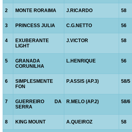
2
MONTE RORAIMA
J.RICARDO
58
3
PRINCESS JULIA
C.G.NETTO
56
4
EXUBERANTE
J.VICTOR
58
LIGHT
5
GRANADA
L.HENRIQUE
56
CORUNILHA
6
SIMPLESMENTE
P.ASSIS (AP.3)
58/5
FON
7
GUERREIRO DA
R.MELO (AP.2)
58/6
SERRA
8
KING MOUNT
A.QUEIROZ
58