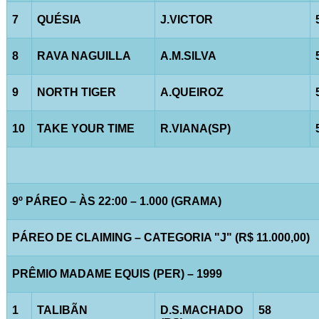
7
QUÉSIA
J.VICTOR
8
RAVA NAGUILLA
A.M.SILVA
9
NORTH TIGER
A.QUEIROZ
10
TAKE YOUR TIME
R.VIANA(SP)
9º PÁREO – ÀS 22:00 – 1.000 (GRAMA)
PÁREO DE CLAIMING – CATEGORIA "J" (R$ 11.000,00)
PRÊMIO MADAME EQUIS (PER) – 1999
1
TALIBÃN
D.S.MACHADO
58