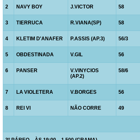
2
NAVY BOY
J.VICTOR
58
3
TIERRUCA
R.VIANA(SP)
58
4
KLETIM D'ANAFER
P.ASSIS (AP.3)
56/3
5
OBDESTINADA
V.GIL
56
6
PANSER
V.VINYCIOS
58/6
(AP.2)
7
LA VIOLETERA
V.BORGES
56
8
REI VI
NÃO CORRE
49
3º PÁREO – ÀS 19:00 – 1.500 (GRAMA)