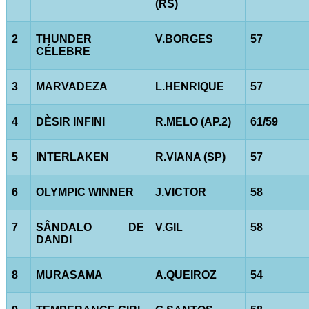
(RS)
2
THUNDER
V.BORGES
57
CÉLEBRE
3
MARVADEZA
L.HENRIQUE
57
4
DÈSIR INFINI
R.MELO (AP.2)
61/59
5
INTERLAKEN
R.VIANA (SP)
57
6
OLYMPIC WINNER
J.VICTOR
58
7
SÂNDALO DE
V.GIL
58
DANDI
8
MURASAMA
A.QUEIROZ
54