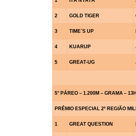
1
ITÁ NYATÃ
2
GOLD TIGER
3
TIME´S UP
4
KUARUP
5
GREAT-UG
5° PÁREO – 1.200M – GRAMA – 13
PRÊMIO ESPECIAL 2ª REGIÃO MIL
1
GREAT QUESTION