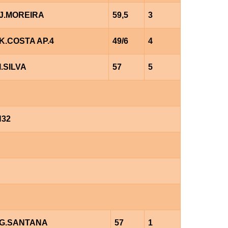
J.MOREIRA
59,5
3
K.COSTA AP.4
49/6
4
I.SILVA
57
5
H32
G.SANTANA
57
1