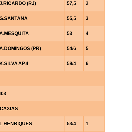
J.RICARDO (RJ)
57,5
2
G.SANTANA
55,5
3
A.MESQUITA
53
4
A.DOMINGOS (PR)
54/6
5
K.SILVA AP.4
58/4
6
H03
 CAXIAS
L.HENRIQUES
53/4
1