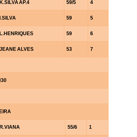
K.SILVA AP.4
59/5
4
I.SILVA
59
5
L.HENRIQUES
59
6
JEANE ALVES
53
7
H30
EIRA
R.VIANA
55/6
1