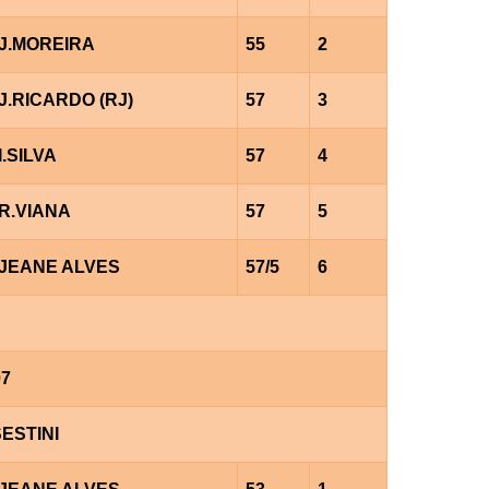
J.MOREIRA
55
2
J.RICARDO (RJ)
57
3
I.SILVA
57
4
R.VIANA
57
5
JEANE ALVES
57/5
6
07
ESTINI