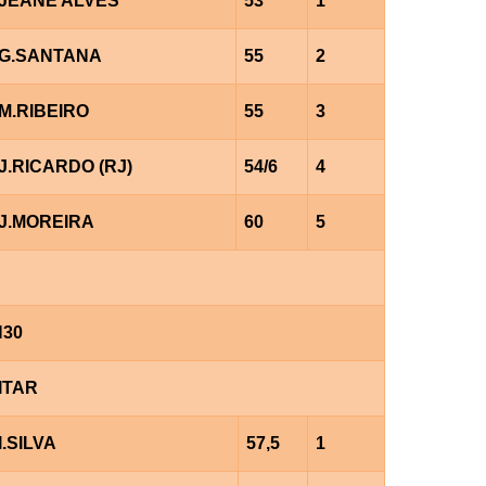
JEANE ALVES
53
1
G.SANTANA
55
2
M.RIBEIRO
55
3
J.RICARDO (RJ)
54/6
4
J.MOREIRA
60
5
H30
ITAR
I.SILVA
57,5
1