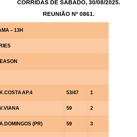
CORRIDAS DE SÁBADO, 30/08/2025.
REUNIÃO Nº 0861.
AMA – 13H
RIES
 SEASON
K.COSTA AP.4
53/47
1
V.VIANA
59
2
A.DOMINGOS (PR)
59
3