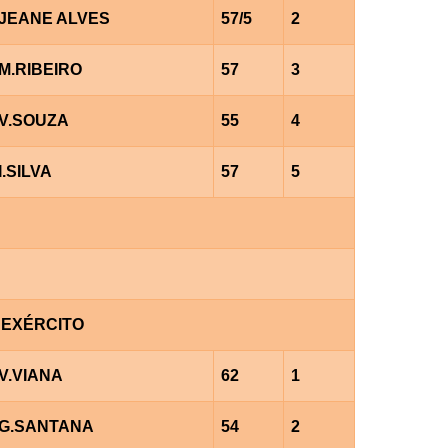
JEANE ALVES
57/5
2
M.RIBEIRO
57
3
V.SOUZA
55
4
I.SILVA
57
5
E EXÉRCITO
V.VIANA
62
1
G.SANTANA
54
2