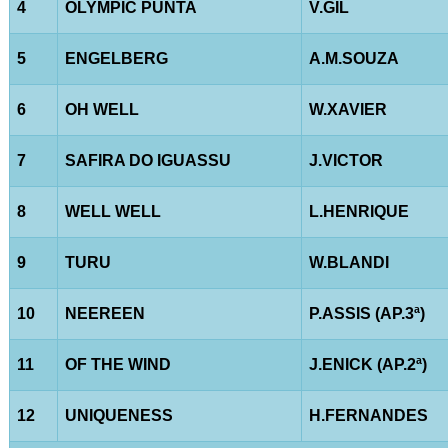
4
OLYMPIC PUNTA
V.GIL
5
ENGELBERG
A.M.SOUZA
6
OH WELL
W.XAVIER
7
SAFIRA DO IGUASSU
J.VICTOR
8
WELL WELL
L.HENRIQUE
9
TURU
W.BLANDI
10
NEEREEN
P.ASSIS (AP.3ª)
11
OF THE WIND
J.ENICK (AP.2ª)
12
UNIQUENESS
H.FERNANDES