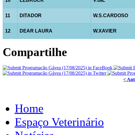
10
LEBROCK
V.GIL
11
DITADOR
W.S.CARDOSO
12
DEAR LAURA
W.XAVIER
Compartilhe
< Ant
Home
Espaço Veterinário