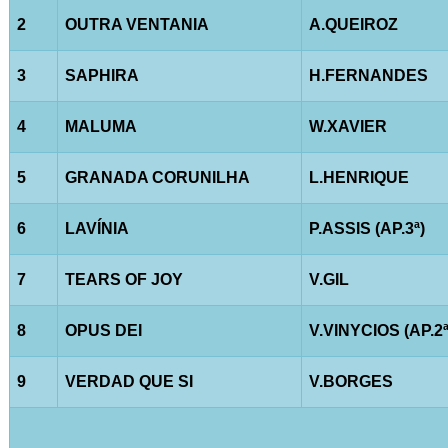
2
OUTRA VENTANIA
A.QUEIROZ
3
SAPHIRA
H.FERNANDES
4
MALUMA
W.XAVIER
5
GRANADA CORUNILHA
L.HENRIQUE
6
LAVÍNIA
P.ASSIS (AP.3ª)
7
TEARS OF JOY
V.GIL
8
OPUS DEI
V.VINYCIOS (AP.2ª
9
VERDAD QUE SI
V.BORGES