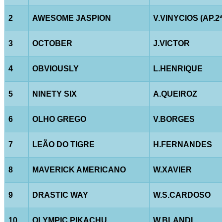
2
AWESOME JASPION
V.VINYCIOS (AP.2ª
3
OCTOBER
J.VICTOR
4
OBVIOUSLY
L.HENRIQUE
5
NINETY SIX
A.QUEIROZ
6
OLHO GREGO
V.BORGES
7
LEÃO DO TIGRE
H.FERNANDES
8
MAVERICK AMERICANO
W.XAVIER
9
DRASTIC WAY
W.S.CARDOSO
10
OLYMPIC PIKACHU
W.BLANDI