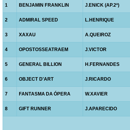
1
BENJAMIN FRANKLIN
J.ENICK (AP.2ª)
2
ADMIRAL SPEED
L.HENRIQUE
3
XAXAU
A.QUEIROZ
4
OPOSTOSSEATRAEM
J.VICTOR
5
GENERAL BILLION
H.FERNANDES
6
OBJECT D'ART
J.RICARDO
7
FANTASMA DA ÓPERA
W.XAVIER
8
GIFT RUNNER
J.APARECIDO