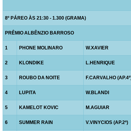
8º PÁREO ÀS 21:30 - 1.300 (GRAMA)
PRÊMIO ALBÊNZIO BARROSO
1
PHONE MOLINARO
W.XAVIER
2
KLONDIKE
L.HENRIQUE
3
ROUBO DA NOITE
F.CARVALHO (AP.4ª
4
LUPITA
W.BLANDI
5
KAMELOT KOVIC
M.AGUIAR
6
SUMMER RAIN
V.VINYCIOS (AP.2ª)