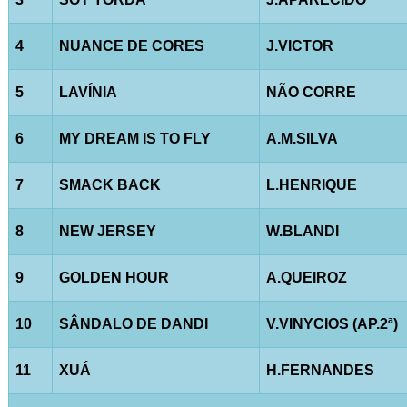
4
NUANCE DE CORES
J.VICTOR
5
LAVÍNIA
NÃO CORRE
6
MY DREAM IS TO FLY
A.M.SILVA
7
SMACK BACK
L.HENRIQUE
8
NEW JERSEY
W.BLANDI
9
GOLDEN HOUR
A.QUEIROZ
10
SÂNDALO DE DANDI
V.VINYCIOS (AP.2ª)
11
XUÁ
H.FERNANDES