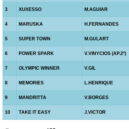
3
XUXESSO
M.AGUIAR
4
MARUSKA
H.FERNANDES
5
SUPER TOWN
M.GULART
6
POWER SPARK
V.VINYCIOS (AP.2ª)
7
OLYMPIC WINNER
V.GIL
8
MEMORIES
L.HENRIQUE
9
MANDRITTA
V.BORGES
10
TAKE IT EASY
J.VICTOR