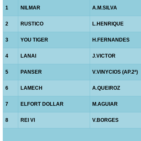
1
NILMAR
A.M.SILVA
2
RUSTICO
L.HENRIQUE
3
YOU TIGER
H.FERNANDES
4
LANAI
J.VICTOR
5
PANSER
V.VINYCIOS (AP.2ª)
6
LAMECH
A.QUEIROZ
7
ELFORT DOLLAR
M.AGUIAR
8
REI VI
V.BORGES