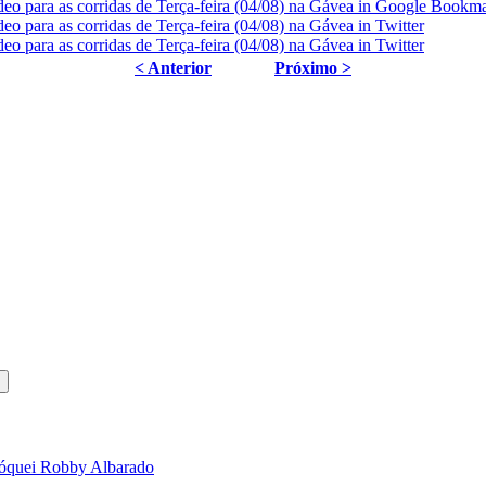
< Anterior
Próximo >
 jóquei Robby Albarado