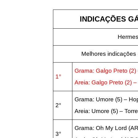
INDICAÇÕES GÁV
Hermes
Melhores indicações 
Grama: Galgo Preto (2) 
1°
Areia: Galgo Preto (2) –
Grama: Umore (5) – Hop
2°
Areia: Umore (5) – Torren
Grama: Oh My Lord (ARG
3°