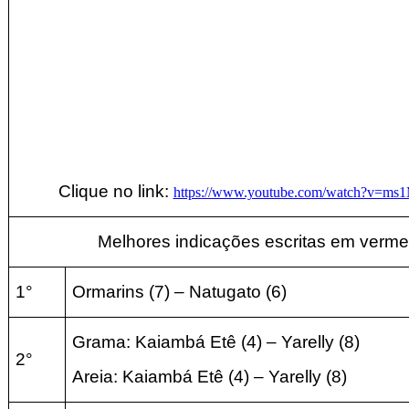
Clique no link:
https://www.youtube.com/watch?v=m
Melhores indicações escritas em verme
1°
Ormarins
(7
) – Natugato
(6
)
Grama: Kaiambá Etê
(4
) – Yarelly
(8
)
2°
Areia:
Kaiambá Etê
(4
) – Yarelly
(8
)