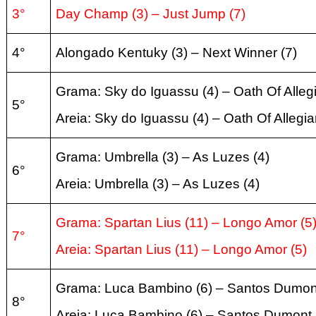
3°
Day Champ
(3
) – Just Jump
(7
)
4°
Alongado Kentuky
(3
) – Next Winner
(7
)
Grama: Sky do Iguassu
(4
) – Oath Of Alle
5°
Areia:
Sky do Iguassu
(4
) – Oath Of Allegi
Grama: Umbrella
(3
) – As Luzes
(4
)
6°
Areia:
Umbrella
(3
) – As Luzes
(4
)
Grama: Spartan Lius
(11
) – Longo Amor
(5
7°
Areia:
Spartan Lius
(11
) – Longo Amor
(5
)
Grama: Luca Bambino
(6
) –
Santos Dumo
8°
Areia:
Luca Bambino
(6
) –
Santos Dumont