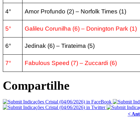
4°
Amor Profundo (2
) –
Norfolk Times
(1
)
5°
Galileu Corunilha
(6) – Donington Park
(1
)
6°
Jedinak
(6) – Tirateima
(5
)
7°
Fabulous Speed (7)
–
Zuccardi
(6
)
Compartilhe
< Ant