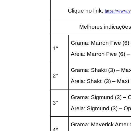
Clique no link:
https://www
Melhores indicações
Grama:
Marron Five
(6
)
1°
Areia:
Marron Five
(6
) 
Grama: Shakti
(3
) – Ma
2°
Areia:
Shakti
(3
) – Max
Grama: Sigmund
(3
) –
3°
Areia:
Sigmund
(3
) – O
Grama: Maverick Ameri
4°