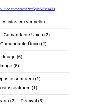
.youtube.com/watch?v=5pIcK8Ms4JQ
 escritas em vermelho.
 – Comandante Único
(2
)
– Comandante Único
(2
)
xi Image
(6
)
i Image
(6
)
 Opostosseatraem
(1
)
postosseatraem
(1
)
cano
(2
) – Percival
(6
)