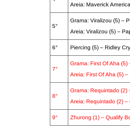
Areia:
Maverick Americ
Grama: Viralizou
(5
) – 
5°
Areia:
Viralizou
(5
) – Pa
6°
Piercing
(5
) – Ridley Cr
Grama: First Of Aha
(5
)
7°
Areia:
First Of Aha
(5
) 
Grama: Requintado
(2
)
8°
Areia:
Requintado
(2
) –
9°
Zhurong
(1
) –
Qualify 