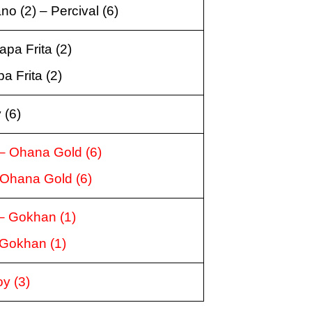
ano
(2
) – Percival
(6
)
Papa Frita
(2)
pa Frita
(2
)
y
(6
)
 – Ohana Gold
(6
)
– Ohana Gold
(6
)
 –
Gokhan
(1
)
Gokhan
(1
)
Boy
(3
)