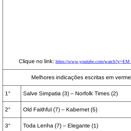
Clique no link:
https://www.youtube.com/watch?v=E
Melhores indicações escritas em verme
1°
Salve Simpatia (3)
–
Norfolk Times
(2
)
2°
Old Faithful (7)
–
Kabernet
(5
)
3°
Toda Lenha
(7
) – Elegante
(1
)