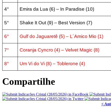
4°
Emira da Lua (6
) –
In Paradise
(10
)
5°
Shake It Out
(9) – Best Version
(7
)
6°
Gulf do Jaguaretê
(5) – L´Amico Mio
(1
)
7°
Coranja Cyncro (4)
–
Velvet Magic
(8
)
8°
Um Vi do Vi (8)
–
Toblerone
(4
)
Compartilhe
< Ant