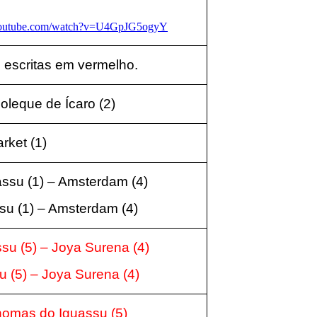
youtube.com/watch?v=U4GpJG5ogyY
 escritas em vermelho.
Moleque de Ícaro
(2
)
arket
(1
)
assu (1) – Amsterdam
(4
)
ssu (1) – Amsterdam
(4
)
ssu (5) – Joya Surena
(4
)
su (5) – Joya Surena
(4
)
Thomas do Iguassu
(5
)