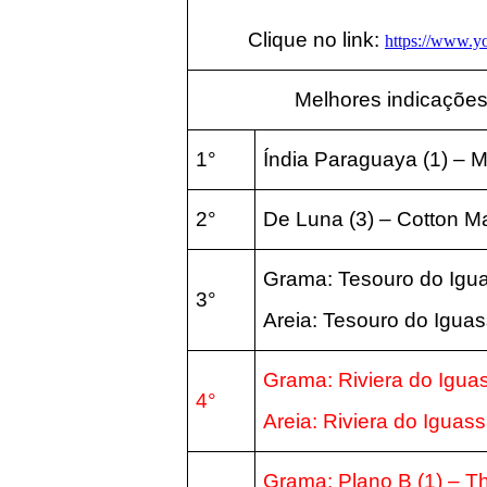
Clique no link:
https://www.
Melhores indicações
1°
Índia Paraguaya (1) – 
2°
De Luna (3) – Cotton M
Grama: Tesouro do Igu
3°
Areia:
Tesouro do Igua
Grama: Riviera do Igua
4°
Areia:
Riviera do Iguas
Grama: Plano B (1) – 