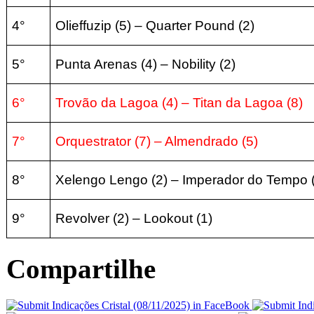
4°
Olieffuzip
(5) – Quarter Pound (2
)
5°
Punta Arenas
(4
) – Nobility
(2
)
6°
Trovão da Lagoa
(4) – Titan da Lagoa
(8
)
7°
Orquestrator (7
) – Almendrado (5
)
8°
Xelengo Lengo (2
) – Imperador do Tempo 
9°
Revolver (2
) – Lookout (1
)
Compartilhe