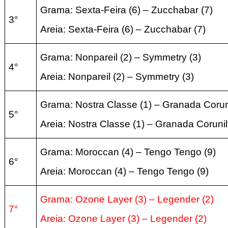
Grama: Sexta-Feira
(6
) – Zucchabar
(7
)
3°
Areia:
Sexta-Feira
(6
) – Zucchabar
(7
)
Grama:
Nonpareil
(2
) –
Symmetry
(3
)
4°
Areia:
Nonpareil
(2
) –
Symmetry
(3
)
Grama: Nostra Classe
(1
) – Granada Coru
5°
Areia:
Nostra Classe
(1
) – Granada Coruni
Grama: Moroccan
(4
) – Tengo Tengo
(9
)
6°
Areia:
Moroccan
(4
) – Tengo Tengo
(9
)
Grama: Ozone Layer
(3
) – Legender
(2
)
7°
Areia:
Ozone Layer
(3
) – Legender
(2
)