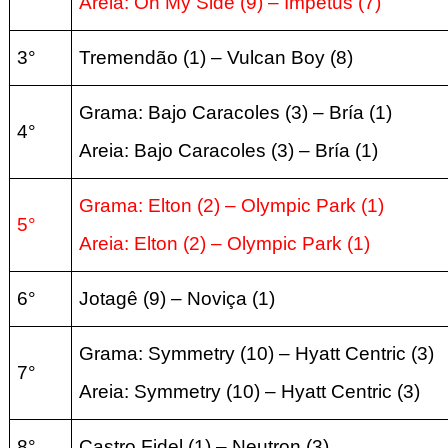
Areia:
On My Side
(9
) – Impetus
(7
)
3°
Tremendão (1) – Vulcan Boy
(8
)
Grama: Bajo Caracoles
(3
) – Bría
(1
)
4°
Areia:
Bajo Caracoles
(3
) – Bría
(1
)
Grama: Elton (2) – Olympic Park
(1
)
5°
Areia:
Elton (2) – Olympic Park
(1
)
6°
Jotagê (9) –
Noviça (1
)
Grama: Symmetry (10) –
Hyatt Centric (3
)
7°
Areia:
Symmetry (10) –
Hyatt Centric (3
)
8°
Castro Fidel (1) –
Neutron (3
)