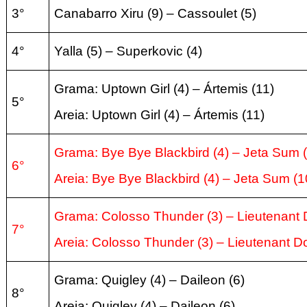
3°
Canabarro Xiru (9) – Cassoulet
(5
)
4°
Yalla
(5
) – Superkovic
(4
)
Grama: Uptown Girl (4) – Ártemis
(11
)
5°
Areia:
Uptown Girl (4) – Ártemis
(11
)
Grama: Bye Bye Blackbird (4) –
Jeta Sum 
6°
Areia:
Bye Bye Blackbird (4) –
Jeta Sum (1
Grama: Colosso Thunder (3) –
Lieutenant
7°
Areia:
Colosso Thunder (3) –
Lieutenant D
Grama: Quigley (4) –
Daileon (6
)
8°
Areia:
Quigley (4) –
Daileon (6
)