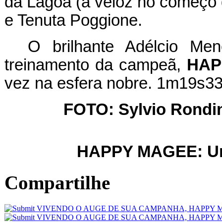
da Lagoa (a veloz no começo 
e Tenuta Poggione.
O brilhante Adélcio Me
treinamento da campeã,
HAP
vez na esfera nobre. 1m19s33
FOTO: Sylvio Rondine
HAPPY MAGEE: Uma
Compartilhe