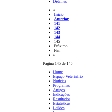
Detalhes
«
Início
Anterior
141
142
143
144
145
Próximo
Fim
»
Página 145 de 145
Home
Espaço Veterinário
Notícias
Programas
Artigos
Indicações
Resultados
Estatísticas
Leilões