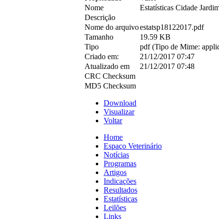
Nome
Estatísticas Cidade Jardi
Descrição
Nome do arquivo
estatsp18122017.pdf
Tamanho
19.59 KB
Tipo
pdf (Tipo de Mime: applic
Criado em:
21/12/2017 07:47
Atualizado em
21/12/2017 07:48
CRC Checksum
MD5 Checksum
Download
Visualizar
Voltar
Home
Espaço Veterinário
Notícias
Programas
Artigos
Indicações
Resultados
Estatísticas
Leilões
Links