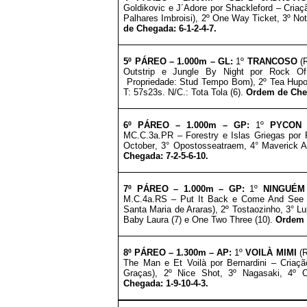
Goldikovic e J´Adore por Shackleford – Criaç
Palhares Imbroisi
), 2º One Way Ticket, 3º Not
de Chegada: 6-1-2-4-7.
5º PÁREO –
1.0
00m – GL
:
1º
TRANCOSO
(R
Outstrip e Jungle By Night por Rock Of 
Propriedade:
Stud Tempo Bom
), 2º Tea Hupo
T: 57s23s. N/C.: Tota Tola (6).
Ordem de Cheg
6º PÁREO –
1.000m – GP
:
1º
PYCO
MC.C.3a.PR – Forestry e Islas Griegas por P
October
, 3° Opostosseatraem, 4° Maverick 
Chegada: 7-2-5-6-10
.
7º PÁREO –
1.000m – GP
:
1º
NINGUÉM
M.C.4a.RS – Put It Back e Come And See po
Santa Maria de Araras
)
,
2º
Tostaozinho
, 3° L
Baby Laura (7) e One Two Three (10).
Ordem 
8º PÁREO –
1.3
00m – AP
:
1º
VOILÀ MIMI
(R
The Man e Et Voilà por Bernardini – Criaç
Graças
), 2º Nice Shot, 3º Nagasaki, 4º C
Chegada: 1-9-10-4-3.