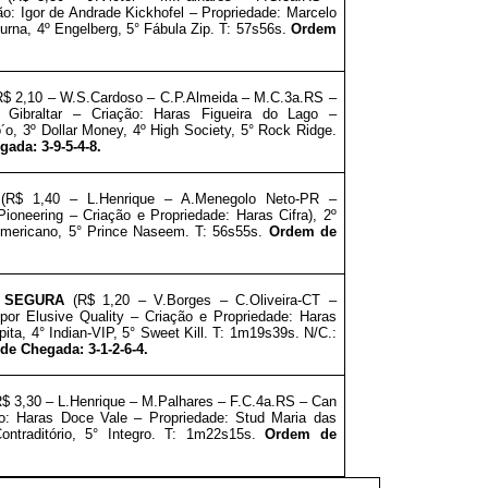
ão: Igor de Andrade Kickhofel
–
Propriedade:
Marcelo
urna, 4º Engelberg, 5° Fábula Zip. T: 57s56s.
Ordem
$ 2,10 – W.S.Cardoso
– C.P.Almeida – M.C.3a.RS –
Gibraltar – Criação: Haras Figueira do Lago
–
´o, 3º Dollar Money, 4º High Society, 5° Rock Ridge.
ada: 3-9-5-4-8.
N
(R$ 1,40 – L.Henrique – A.Menegolo Neto-PR –
ioneering – Criação e Propriedade: Haras Cifra
)
,
2º
Americano, 5° Prince Naseem. T: 56s55s.
Ordem de
 SEGURA
(R$ 1,20 – V.Borges – C.Oliveira-CT –
r Elusive Quality – Criação e Propriedade: Haras
upita, 4° Indian-VIP, 5° Sweet Kill. T: 1m19s39s. N/C.:
de Chegada: 3-1-2-6-4
.
$ 3,30 – L.Henrique
– M.Palhares – F.C.4a.RS – Can
ão: Haras Doce Vale
–
Propriedade:
Stud Maria das
ontraditório, 5° Integro. T: 1m22s15s.
Ordem de