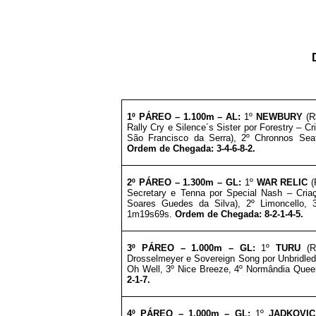
1º PÁREO –
1.1
00m – AL
:
1º
NEWBURY
(R
Rally Cry e Silence´s Sister por Forestry – C
São Francisco da Serra
), 2º Chronnos Sea
Ordem de Chegada: 3-4-6-8-2.
2º PÁREO –
1.3
00m – GL
:
1º
WAR RELIC
(
Secretary e Tenna por Special Nash – Criaç
Soares Guedes da Silva
), 2º Limoncello,
1m19s69s.
Ordem de Chegada: 8-2-1-4-5.
3º
PÁREO –
1.0
00m – GL
:
1º
TURU
(R
Drosselmeyer e Sovereign Song por Unbridle
Oh Well, 3º Nice Breeze, 4º Normândia Quee
2-1-7.
4º PÁREO –
1.0
00m – GL
:
1º
JADKOVIC