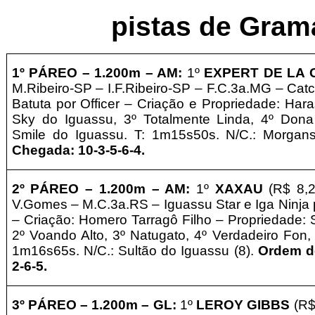
pistas
de Grama
1º PÁREO –
1.2
00m – AM
:
1º
EXPERT DE LA 
M.Ribeiro-SP
– I.F.Ribeiro-SP – F.C.3a.MG – Cat
Batuta por Officer – Criação e
Propriedade:
Hara
Sky do Iguassu, 3º Totalmente Linda, 4º Dona
Smile do Iguassu. T: 1m15s50s. N/C.: Morgan
Chegada: 10-3-5-6-4
.
2º PÁREO –
1.2
00m – AM
:
1º
XAXAU
(R$ 8,2
V.Gomes – M.C.3a.RS – Iguassu Star e Iga Ninja 
– Criação: Homero Tarragô Filho
–
Propriedade:
2º Voando Alto, 3º Natugato, 4º Verdadeiro Fon, 
1m16s65s. N/C.: Sultão do Iguassu (8).
Ordem d
2-6-5
.
3º
PÁREO –
1.2
00m – GL
:
1º
LEROY GIBBS
(R$