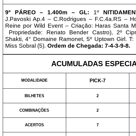
9º PÁREO –
1.4
00m – GL
:
1º
NITIDAME
J.Pavoski Ap.4 – C.Rodrigues – F
.C.4a.RS – H
Reine por Wild Event – Criação: Haras Santa M
Propriedade: Renato Bender Castro)
, 2º Cip
Shakti, 4° Domaine Ramonet, 5º Uptown Girl. T:
Miss Sobral (5).
Ordem de Chegada: 7-4-3-9-8.
ACUMULADAS ESPECIA
MODALIDADE
PICK-7
BILHETES
2
COMBINAÇÕES
2
ACERTOS
7