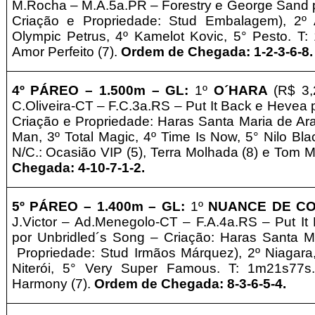
M.Rocha – M.A.5a.PR – Forestry e George Sand
Criação e
Propriedade:
Stud Embalagem
), 2º
Olympic Petrus, 4º Kamelot Kovic, 5° Pesto. T:
Amor Perfeito (7).
Ordem de Chegada: 1-2-3-6-8
.
4º PÁREO –
1.5
00m – GL
:
1º
O´HARA
(R$ 3,
C.Oliveira-CT – F.C.3a.RS – Put It Back e Hevea
Criação e
Propriedade:
Haras Santa Maria de Ar
Man, 3º Total Magic, 4º Time Is Now, 5° Nilo Bl
N/C.: Ocasião VIP (5), Terra Molhada (8) e Tom M
Chegada: 4-10-7-1-2
.
5º PÁREO –
1.4
00m – GL
:
1º
NUANCE DE C
J.Victor
– Ad.Menegolo-CT – F.A.4a.RS – Put It
por Unbridled´s Song – Criação:
Haras Santa M
Propriedade: Stud Irmãos Márquez
), 2º Niagara
Niterói, 5° Very Super Famous. T: 1m21s77s.
Harmony (7).
Ordem de Chegada: 8-3-6-5-4
.