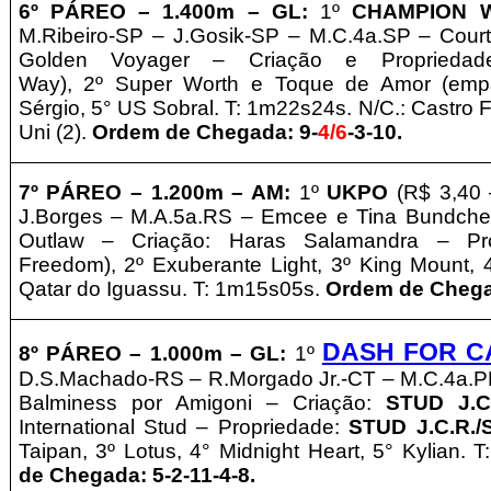
6º PÁREO –
1.400m – GL
:
1º
CHAMPION 
M.Ribeiro-SP – J.Gosik-SP – M.C.4a.SP – Court
Golden Voyager – Criação e Propriedad
Way
)
,
2º
Super Worth
e
Toque de Amor
(emp
Sérgio, 5° US Sobral. T: 1m22s24s. N/C.: Castro Fi
Uni (2).
Ordem de Chegada: 9-
4/6
-3-10.
7º PÁREO –
1.200m – AM
:
1º
UKPO
(R$ 3,40 
J.Borges – M.A.5a.RS – Emcee e Tina Bundchen
Outlaw – Criação: Haras Salamandra
–
Pr
Freedom
)
,
2º Exuberante Light, 3º King Mount, 
Qatar do Iguassu. T: 1m15s05s.
Ordem de Chegad
DASH FOR C
8º PÁREO –
1.000m – GL
:
1º
D.S.Machado-RS – R.Morgado Jr.-CT – M.C.4a.PR
Balminess por Amigoni – Criação:
STUD J.C
International Stud
–
Propriedade:
STUD J.C.R./
Taipan, 3º Lotus, 4° Midnight Heart, 5° Kylian. 
de Chegada: 5-2-11-4-8.