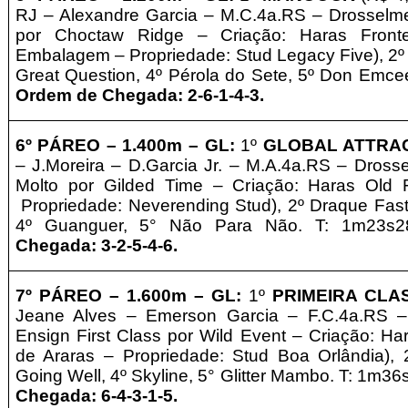
RJ
– Alexandre Garcia – M.C.4a.RS – Drosselme
por Choctaw Ridge – Criação: Haras Frontei
Embalagem
–
Propriedade: Stud Legacy Five), 2º 
Great Question, 4º Pérola do Sete, 5º Don Emce
Ordem de Chegada: 2-6-1-4-3.
6º
PÁREO –
1.4
0
0m – GL
:
1º
GLOBAL ATTRA
– J.Moreira – D.Garcia Jr. – M.A.4a.RS – Dross
Molto por Gilded Time – Criação: Haras Old F
Propriedade: Neverending Stud), 2º Draque Fast
4º Guanguer, 5° Não Para Não. T: 1m23s
Chegada: 3-2-5-4-6
.
7º
PÁREO –
1.6
0
0m – GL
:
1º
PRIMEIRA CL
Jeane Alves – Emerson Garcia – F.C.4a.RS –
Ensign First Class por Wild Event – Criação: Ha
de Araras
–
Propriedade: Stud Boa Orlândia), 
Going Well, 4º Skyline, 5° Glitter Mambo. T: 1m3
Chegada: 6-4-3-1-5
.