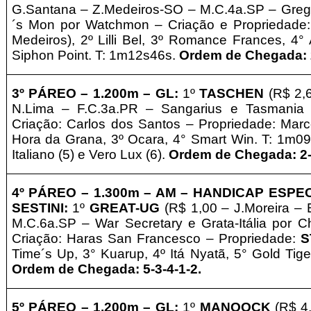
G.Santana – Z.Medeiros-SO – M.C.4a.SP – Greg
´s Mon por Watchmon – Criação e
Propriedade:
Medeiros), 2º Lilli Bel, 3º
Romance Frances
, 4°
Siphon Point. T: 1m12s46s.
Ordem de Chegada: 2
3º
PÁREO –
1.2
0
0m – GL
:
1º
TASCHEN
(R$ 2,
N.Lima – F.C.3a.PR – Sangarius e Tasmania
Criação: Carlos dos Santos
–
Propriedade: Marc
Hora da Grana, 3º
Ocara
, 4° Smart Win. T: 1m09
Italiano (5) e Vero Lux (6).
Ordem de Chegada: 2-
4º
PÁREO –
1.3
0
0m – AM
– HANDICAP ESPE
SESTINI
:
1º
GREAT-UG
(R$ 1,00 – J.Moreira – 
M.C.6a.SP – War Secretary e Grata-Itália por 
Criação: Haras San Francesco
–
Propriedade:
S
Time´s Up, 3° Kuarup, 4º Itá Nyatã, 5° Gold Tig
Ordem de Chegada: 5-3-4-1-2
.
5º PÁREO –
1.2
0
0m – GL
:
1º
MANOOCK
(R$ 4