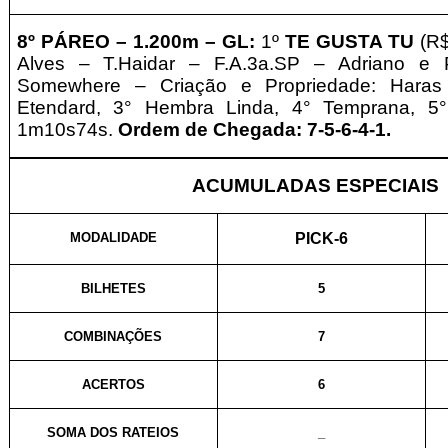
8º
PÁREO –
1.2
0
0m – GL
:
1º
TE GUSTA TU
(R
Alves – T.Haidar – F.A.3a.SP – Adriano e 
Somewhere – Criação e
Propriedade: Haras 
Etendard, 3° Hembra Linda, 4° Temprana, 5° 
1m10s74s.
Ordem de Chegada: 7-5-6-4-1
.
ACUMULADAS ESPECIAIS
MODALIDADE
PICK-6
BILHETES
5
COMBINAÇÕES
7
ACERTOS
6
SOMA DOS RATEIOS
_