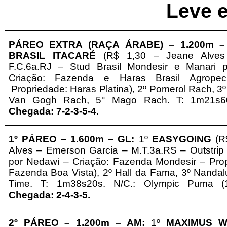
Leve e
PÁREO EXTRA (RAÇA ÁRABE) –
1.2
0
0m –
BRASIL ITACARÉ
(R$ 1,30 – Jeane Alves
F.C.6a.RJ – Stud Brasil Mondesir e Manari
Criação: Fazenda e Haras Brasil Agrope
Propriedade: Haras Platina), 2º Pomerol Rach, 3
Van Gogh Rach, 5° Mago Rach. T: 1m21s
Chegada: 7-2-3-5-4
.
1º PÁREO –
1.6
0
0m – GL
:
1º
EASYGOING
(R
Alves – Emerson Garcia – M.T.3a.RS – Outstrip
por Nedawi – Criação: Fazenda Mondesir
–
Pro
Fazenda Boa Vista), 2º Hall da Fama, 3º Nandalu
Time. T: 1m38s20s. N/C.: Olympic Puma 
Chegada: 2-4-3-5
.
2º PÁREO –
1.2
0
0m – AM
:
1º
MAXIMUS 