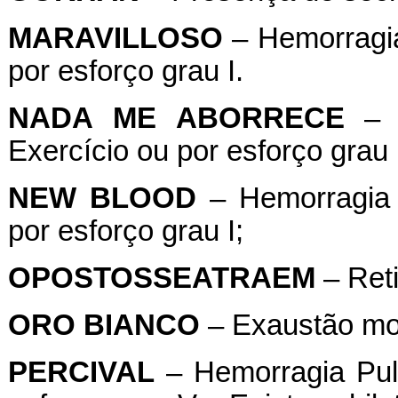
MARAVILLOSO
– Hemorragia
por esforço grau I.
NADA
ME
ABORRECE
– H
Exercício ou por esforço grau 
NEW
BLOOD
– Hemorragia 
por esforço grau I;
OPOSTOSSEATRAEM
– Reti
ORO
BIANCO
– Exaustão mo
PERCIVAL
– Hemorragia Pulm