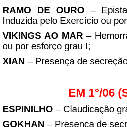
RAMO
DE
OURO
– Epista
Induzida pelo Exercício ou por
VIKINGS
AO
MAR
– Hemorra
ou por esforço grau I;
XIAN
– Presença de secreção 
EM 1°/06 
ESPINILHO
– Claudicação grau
GOKHAN
– Presença de secr