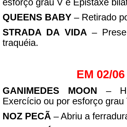
esforço grau V e Epistaxe bilat
QUEENS
BABY
– Retirado po
STRADA DA VIDA
– Presen
traquéia.
EM 02/06
GANIMEDES
MOON
– Hem
Exercício ou por esforço grau V
NOZ
PECÃ
– Abriu a ferradur