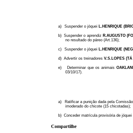
a)
Suspender o jóquei
L.HENRIQUE (BRI
b)
Suspender o aprendiz
R.AUGUSTO (F
no resultado do páreo (Art.136);
c)
Suspender o jóquei
L.HENRIQUE (NE
d)
Advertir os treinadores
V.S.LOPES (TÁ
e)
Determinar que os animais
OAKLAN
03/10/17).
a)
Ratificar a punição dada pela Comissã
imoderado do chicote (15 chicotadas);
b)
Conceder matrícula provisória de jóquei
Compartilhe