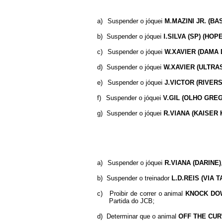
a)
Suspender o jóquei
M.MAZINI JR. (B
b)
Suspender o jóquei
I.SILVA (SP) (HOP
c)
Suspender o jóquei
W.XAVIER (DAMA
d)
Suspender o jóquei
W.XAVIER (ULTRA
e)
Suspender o jóquei
J.VICTOR (RIVERS
f)
Suspender o jóquei
V.GIL (OLHO GRE
g)
Suspender o jóquei
R.VIANA (KAISER 
a)
Suspender o jóquei
R.VIANA (DARINE)
b)
Suspender o treinador
L.D.REIS (VIA 
c)
Proibir de correr o animal
KNOCK
DO
Partida do JCB;
d)
Determinar que o animal
OFF
THE
CUR