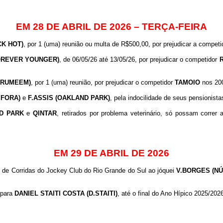
EM 28 DE ABRIL DE 2026 – TERÇA-FEIRA
CK HOT)
, por 1 (uma) reunião ou multa de R$500,00, por prejudicar a compet
OREVER YOUNGER)
, de 06/05/26 até 13/05/26, por prejudicar o competidor
GRUMEEM)
, por 1 (uma) reunião, por prejudicar o competidor
TAMOIO
nos 200
 FORA)
e
F.ASSIS (OAKLAND PARK)
, pela indocilidade de seus pensionistas
D
PARK
e
QINTAR
, retirados por problema veterinário, só possam correr 
EM 29 DE ABRIL DE 2026
o de Corridas do Jockey Club do Rio Grande do Sul ao jóquei
V.BORGES (N
 para
DANIEL STAITI COSTA (D.STAITI)
, até o final do Ano Hípico 2025/202