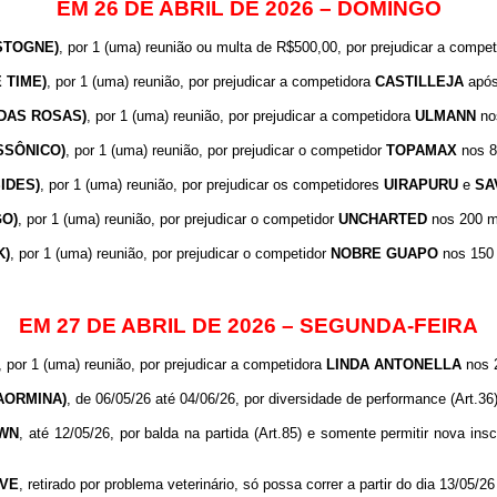
EM 26 DE ABRIL DE 2026 – DOMINGO
ASTOGNE)
, por 1 (uma) reunião ou multa de R$500,00, por prejudicar a compe
E TIME)
, por 1 (uma) reunião, por prejudicar a competidora
CASTILLEJA
após 
 DAS ROSAS)
, por 1 (uma) reunião, por prejudicar a competidora
ULMANN
nos
SSÔNICO)
, por 1 (uma) reunião, por prejudicar o competidor
TOPAMAX
nos 80
IDES)
, por 1 (uma) reunião, por prejudicar os competidores
UIRAPURU
e
SA
GO)
, por 1 (uma) reunião, por prejudicar o competidor
UNCHARTED
nos 200 me
K)
, por 1 (uma) reunião, por prejudicar o competidor
NOBRE
GUAPO
nos 150 m
EM 27 DE ABRIL DE 2026 – SEGUNDA-FEIRA
, por 1 (uma) reunião, por prejudicar a competidora
LINDA ANTONELLA
nos 2
TAORMINA)
, de 06/05/26 até 04/06/26, por diversidade de performance (Art.36)
WN
, até 12/05/26, por balda na partida (Art.85) e somente permitir nova ins
VE
, retirado por problema veterinário, só possa correr a partir do dia 13/05/