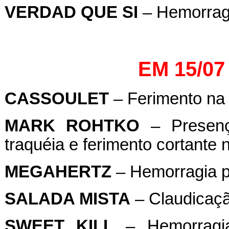
VERDAD QUE SI
– Hemorragi
EM 15/07
CASSOULET
– Ferimento na
MARK ROHTKO
– Presenç
traquéia e ferimento cortante 
MEGAHERTZ
– Hemorragia pu
SALADA MISTA
– Claudicação
SWEET KILL
–
Hemorragi